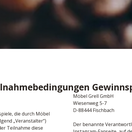
ilnahmebedingungen Gewinnsp
Möbel Grell GmbH

Wiesenweg 5-7

D-88444 Fischbach
iele, die durch Möbel 
gend „Veranstalter“) 
Der benannte Verantwortlic
er Teilnahme diese 
Instagram-Fanseite, auf de