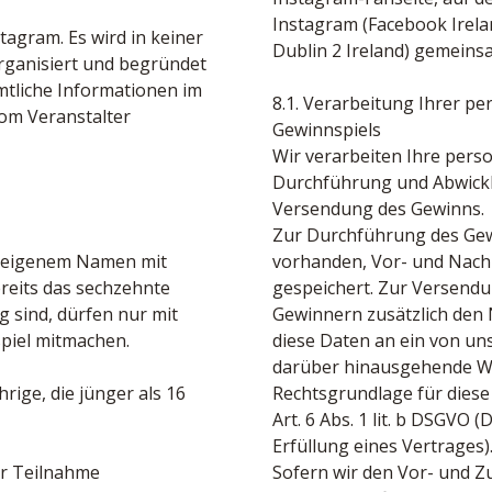
Instagram (Facebook Irelan
agram. Es wird in keiner 
Dublin 2 Ireland) gemeinsa
ganisiert und begründet 
tliche Informationen im 
8.1. Verarbeitung Ihrer 
om Veranstalter 
Gewinnspiels
Wir verarbeiten Ihre pe
Durchführung und Abwickl
Versendung des Gewinns.
Zur Durchführung des Gewi
n eigenem Namen mit 
vorhanden, Vor- und Nach
reits das sechzehnte 
gespeichert. Zur Versend
 sind, dürfen nur mit 
Gewinnern zusätzlich den
piel mitmachen.
diese Daten an ein von un
darüber hinausgehende Wei
ige, die jünger als 16 
Rechtsgrundlage für diese
Art. 6 Abs. 1 lit. b DSGV
Erfüllung eines Vertrages)
er Teilnahme 
Sofern wir den Vor- und Z