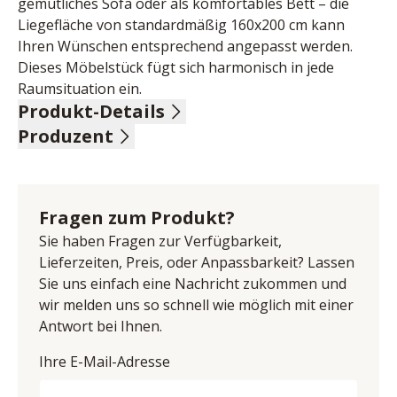
gemütliches Sofa oder als komfortables Bett – die 
Liegefläche von standardmäßig 160x200 cm kann 
Ihren Wünschen entsprechend angepasst werden. 
Dieses Möbelstück fügt sich harmonisch in jede 
Raumsituation ein.
Produkt-Details
Produzent
Flachgewebe, 100% Polyester, Farbe blau, Lattenrost 
und Kaltschaum im Sitz und Fußteil, Rücken 
Name: Bali Schaumstoff GmbH
verstellbar, Sitztiefenverstellung, lose Rückenkissen, 
Anschrift: An der Eiche 2, 33175 Bad Lippspringe, 
Holzfüße schwarz, Sitzhöhe 43 cm , Sitztiefe 58-85 cm, 
Deutschland
Fragen zum Produkt?
Liegefläche 160x200 cm, BHT ca. 172/76-89/112-120 
E-Mail-Adresse: info@bali-gmbh.de
cm
Sie haben Fragen zur Verfügbarkeit,
UID (Umsatzsteuer-Identifikationsnummer): DE 
Lieferzeiten, Preis, oder Anpassbarkeit? Lassen
126227798
Sie uns einfach eine Nachricht zukommen und
wir melden uns so schnell wie möglich mit einer
Antwort bei Ihnen.
Ihre E-Mail-Adresse