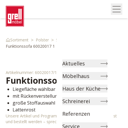
>
>
>
Sortiment
Polster
Schlafsofas
Funktionssofa 60020017 1
Aktuelles
Artikelnummer:
60020017/1
Möbelhaus
Funktionssofa
Emilia
Haus der Küche
Liegefläche wählbar
mit Rückenverstellung
Schreinerei
große Stoffauswahl
Lattenrost
Referenzen
Unsere Artikel und Programme können individuell angepasst
und bestellt werden – sprechen Sie uns gerne an!
Service