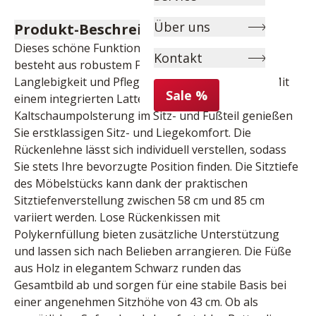
Über uns
Produkt-Beschreibung
Dieses schöne Funktionssofa mit einem Bezug 
Kontakt
besteht aus robustem Flachgewebe, das für seine 
Langlebigkeit und Pflegeleichtigkeit bekannt ist. Mit 
Sale %
einem integrierten Lattenrost sowie einer 
Kaltschaumpolsterung im Sitz- und Fußteil genießen 
Sie erstklassigen Sitz- und Liegekomfort. Die 
Rückenlehne lässt sich individuell verstellen, sodass 
Sie stets Ihre bevorzugte Position finden. Die Sitztiefe 
des Möbelstücks kann dank der praktischen 
Sitztiefenverstellung zwischen 58 cm und 85 cm 
variiert werden. Lose Rückenkissen mit 
Polykernfüllung bieten zusätzliche Unterstützung 
und lassen sich nach Belieben arrangieren. Die Füße 
aus Holz in elegantem Schwarz runden das 
Gesamtbild ab und sorgen für eine stabile Basis bei 
einer angenehmen Sitzhöhe von 43 cm. Ob als 