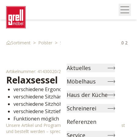
>
>
>
Sortiment
Polster
Sessel
Relaxsessel 41430020 2
Aktuelles
Artikelnummer:
41430020/2
Relaxsessel
Havel
Möbelhaus
verschiedene Ergonomie Größen wählbar
Haus der Küche
verschiedene Sitzhärten wählbar
verschiedene Sitzhöhen wählbar
Schreinerei
verschiedene Sitztiefen wählbar
Funktionen möglich
Referenzen
Unsere Artikel und Programme können individuell angepasst
und bestellt werden – sprechen Sie uns gerne an!
Service