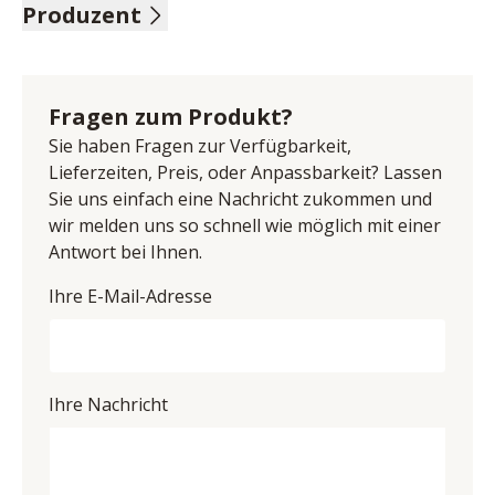
Produzent
Flock, Nutzschicht 100 % Polyamid, Grundschicht 60 % 
Polyester, 40 % Acryl, Farbe dream grey, Ergonomie 
Name: Hukla Polstermöbel GmbH & Co.KG
medium, Sitz mittel, Metallsternfuß pulverbeschichtet 
Anschrift: Diepenauer Heide 1, 31603 Diepenau, 
schwarz, Sitzhöhe 45 cm, Sitztiefe 52 cm, Verstellung 
Deutschland
Fragen zum Produkt?
der Beinauflage und Rückenlehne durch Körperdruck, 
E-Mail-Adresse: finance@polipol.de
manuelles Kopfpolsterverstellung, BHT ca. 75/110/87 
Sie haben Fragen zur Verfügbarkeit,
UID (Umsatzsteuer-Identifikationsnummer): DE 
cm
Lieferzeiten, Preis, oder Anpassbarkeit? Lassen
815587794
Sie uns einfach eine Nachricht zukommen und
wir melden uns so schnell wie möglich mit einer
Antwort bei Ihnen.
Ihre E-Mail-Adresse
Ihre Nachricht