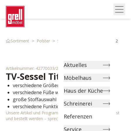
>
>
>
Sortiment
Polster
Sessel
Tv Sessel 42770033 2
Aktuelles
Artikelnummer:
42770033/2
TV-Sessel
Titus
Möbelhaus
verschiedene Größen wählbar
Haus der Küche
verschiedene Füße wählbar
große Stoffauswahl
Schreinerei
verschiedene Funktionen wählbar
Unsere Artikel und Programme können individuell angepasst
Referenzen
und bestellt werden – sprechen Sie uns gerne an!
Service