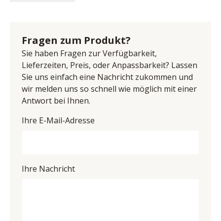
echt, Sitz PUR-Schaum, Sternfuß schwarz matt, 
Name: Steinpol Central Services - sit & more Sp. z o.o.
Sitzhöhe 47 cm, Sitztiefe 53 cm, Sitzbreite 51 cm, 
Anschrift: ul. Fabryczna 13, 69-110 Rzepin, Polen
inklusive 2-motorischer Funktion, Aufstehhilfe, Akku, 
E-Mail-Adresse: info@steinpol.com.pl
Fragen zum Produkt?
BHT ca. 74/112/82 cm
UID (Umsatzsteuer-Identifikationsnummer): PL 
Sie haben Fragen zur Verfügbarkeit,
8971698160
Lieferzeiten, Preis, oder Anpassbarkeit? Lassen
Sie uns einfach eine Nachricht zukommen und
wir melden uns so schnell wie möglich mit einer
Antwort bei Ihnen.
Ihre E-Mail-Adresse
Ihre Nachricht