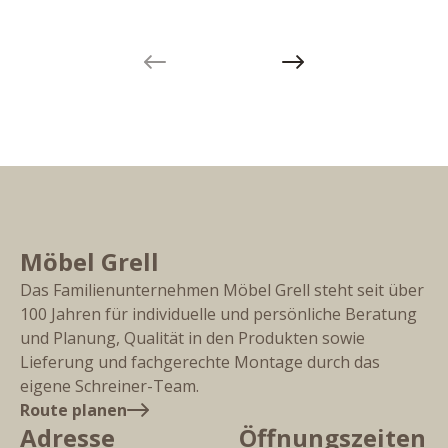
Previous slide
Next slide
Möbel Grell
Das Familienunternehmen Möbel Grell steht seit über
100 Jahren für individuelle und persönliche Beratung
und Planung, Qualität in den Produkten sowie
Lieferung und fachgerechte Montage durch das
eigene Schreiner-Team.
Route planen
Adresse
Öffnungszeiten