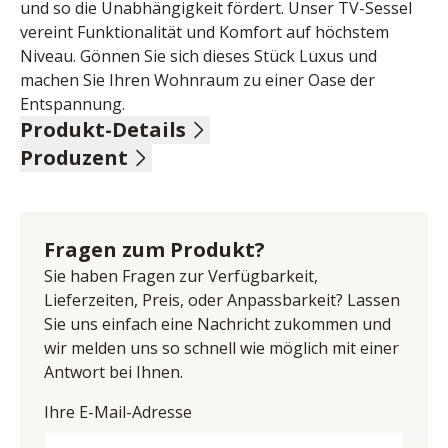
und so die Unabhängigkeit fördert. Unser TV-Sessel 
vereint Funktionalität und Komfort auf höchstem 
Niveau. Gönnen Sie sich dieses Stück Luxus und 
machen Sie Ihren Wohnraum zu einer Oase der 
Entspannung.
Produkt-Details
Produzent
Nappaleder, Farbe mocca, Rücken echt, Sitz 
Federkern, 2-motorisch mit Aufstehhilfe, 
Name: Steinpol Central Services - polsteria Sp. z o.o.
Berührungssensor für Aufstehhilfe, 
Anschrift: ul. Fabryczna 13, 69-110 Rzepin, Polen
Kopfteilverstellung manuell, Doppelrollen schwarz, 
E-Mail-Adresse: info@steinpol.com.pl
Fragen zum Produkt?
Sitzhöhe 46 cm, Sitztiefe 53 cm, Sitzbreite 48 cm, BHT 
UID (Umsatzsteuer-Identifikationsnummer): PL 
ca. 78/112/78-175 cm
Sie haben Fragen zur Verfügbarkeit,
8971698160
Lieferzeiten, Preis, oder Anpassbarkeit? Lassen
Sie uns einfach eine Nachricht zukommen und
wir melden uns so schnell wie möglich mit einer
Antwort bei Ihnen.
Ihre E-Mail-Adresse