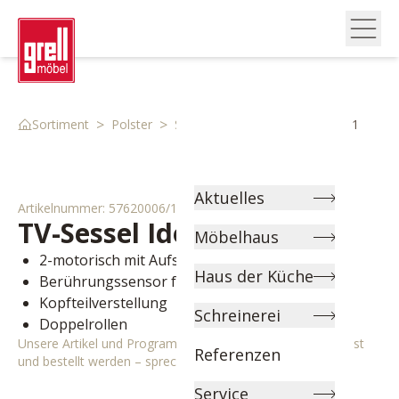
>
>
>
Sortiment
Polster
Sessel
Tv Sessel 57620006 1
Aktuelles
Artikelnummer:
57620006/1
TV-Sessel
Idora M
Möbelhaus
2-motorisch mit Aufstehhilfe
Haus der Küche
Berührungssensor für Aufstehhilfe
Kopfteilverstellung
Schreinerei
Doppelrollen
Unsere Artikel und Programme können individuell angepasst
Referenzen
und bestellt werden – sprechen Sie uns gerne an!
Service