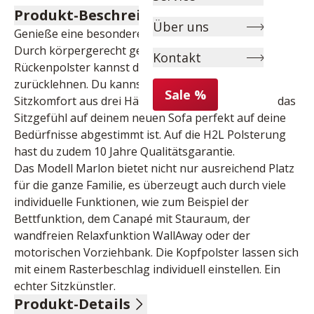
Produkt-Beschreibung
Über uns
Genieße eine besondere Art entspannt zu sitzen. 
Durch körpergerecht geformte Sitz- und 
Kontakt
Rückenpolster kannst du dich entspannt 
zurücklehnen. Du kannst deinen Lieblings-
Sale %
Sitzkomfort aus drei Härtegraden wählen, sodass das 
Sitzgefühl auf deinem neuen Sofa perfekt auf deine 
Bedürfnisse abgestimmt ist. Auf die H2L Polsterung 
hast du zudem 10 Jahre Qualitätsgarantie.

Das Modell Marlon bietet nicht nur ausreichend Platz 
für die ganze Familie, es überzeugt auch durch viele 
individuelle Funktionen, wie zum Beispiel der 
Bettfunktion, dem Canapé mit Stauraum, der 
wandfreien Relaxfunktion WallAway oder der 
motorischen Vorziehbank. Die Kopfpolster lassen sich 
mit einem Rasterbeschlag individuell einstellen. Ein 
echter Sitzkünstler.
Produkt-Details