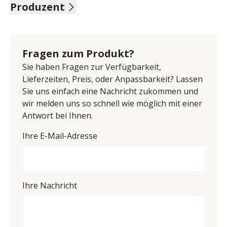
Produzent
pigmentiertes Leder, Farbe grau, Rücken Nessel, 
Sitzqualität mittel, Fuß Alu, Sitzhöhe 46 cm, Sitztiefe 54 
Name: Hukla Polstermöbel GmbH & Co.KG
cm, bestehend aus:
Anschrift: Diepenauer Heide 1, 31603 Diepenau, 
2,5-Sitzer, Armteil links, inklusive Kopfteilverstellung, 
Deutschland
Fragen zum Produkt?
BHT ca. 171/87/106 cm
E-Mail-Adresse: finance@polipol.de
Spitzecke groß, inklusive Kopfteilverstellung, BHT ca. 
Sie haben Fragen zur Verfügbarkeit,
UID (Umsatzsteuer-Identifikationsnummer): DE 
106/87/106 cm
Lieferzeiten, Preis, oder Anpassbarkeit? Lassen
815587794
2,5-Sitzer, Armteil rechts, inklusive 
Sie uns einfach eine Nachricht zukommen und
Kopfteilverstellung, BHT ca. 171/87/106 cm
wir melden uns so schnell wie möglich mit einer
Stellmaß ca. 277 x 277 cm
Antwort bei Ihnen.
Ihre E-Mail-Adresse
Ihre Nachricht