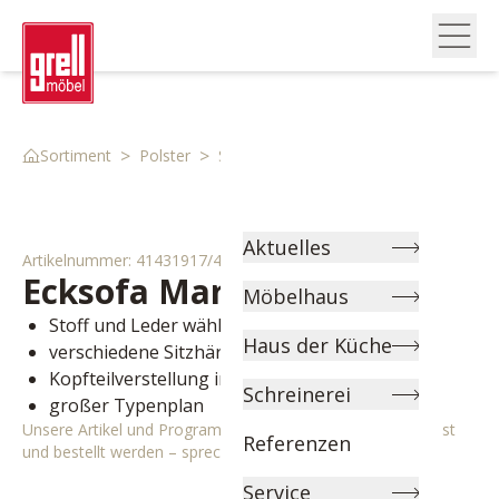
>
>
>
Sortiment
Polster
Sofas
Ecksofa 41431917 4
Aktuelles
Artikelnummer:
41431917/4
Ecksofa
Marlon
Möbelhaus
Stoff und Leder wählbar
Haus der Küche
verschiedene Sitzhärten wählbar
Kopfteilverstellung inklusive
Schreinerei
großer Typenplan
Unsere Artikel und Programme können individuell angepasst
Referenzen
und bestellt werden – sprechen Sie uns gerne an!
Service