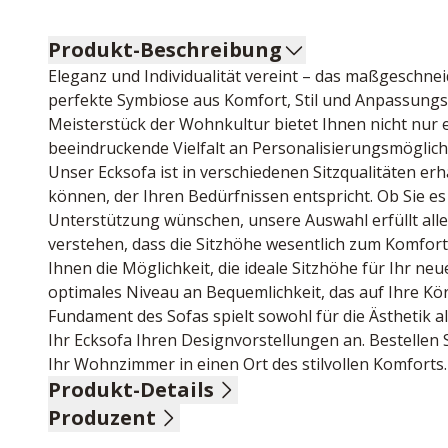
Produkt-Beschreibung
Eleganz und Individualität vereint – das maßgeschneid
perfekte Symbiose aus Komfort, Stil und Anpassungsf
Meisterstück der Wohnkultur bietet Ihnen nicht nur 
beeindruckende Vielfalt an Personalisierungsmöglich
Unser Ecksofa ist in verschiedenen Sitzqualitäten erh
können, der Ihren Bedürfnissen entspricht. Ob Sie es
Unterstützung wünschen, unsere Auswahl erfüllt alle 
verstehen, dass die Sitzhöhe wesentlich zum Komfort 
Ihnen die Möglichkeit, die ideale Sitzhöhe für Ihr ne
optimales Niveau an Bequemlichkeit, das auf Ihre Kö
Fundament des Sofas spielt sowohl für die Ästhetik als 
Ihr Ecksofa Ihren Designvorstellungen an. Bestellen S
Ihr Wohnzimmer in einen Ort des stilvollen Komforts.
Produkt-Details
Produzent
Jaquard-Flachgewebe, 90% Polyester, 10% Polyamid, F
Metallfuß schwarz, Sitzhöhe 46 cm, Sitztiefe 57-146 
Name: Steinpol Central Services - polsteria Sp. z o.o.