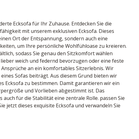
erte Ecksofa für Ihr Zuhause. Entdecken Sie die 
ähigkeit mit unserem exklusiven Ecksofa. Dieses 
einen Ort der Entspannung, sondern auch eine 
keiten, um Ihre persönliche Wohlfühloase zu kreieren. 
ältlich, sodass Sie genau den Sitzkomfort wählen 
 lieber weich und federnd bevorzugen oder eine feste 
Ansprüche an ein komfortables Sitzerlebnis. Wir 
eines Sofas beiträgt. Aus diesem Grund bieten wir 
ues Ecksofa zu bestimmen. Damit garantieren wir ein 
rpergröße und Vorlieben abgestimmt ist. Das 
auch für die Stabilität eine zentrale Rolle. passen Sie 
ie jetzt dieses exquisite Ecksofa und verwandeln Sie 
arbe creme, Rücken Nessel, Sitz PUR-Schaum, 
cm, bestehend aus: