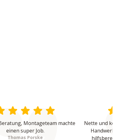
Beratung, Montageteam machte 
Nette und kompetente B
einen super Job.
Handwerker waren üb
Thomas Porske
hilfsbereit und haben