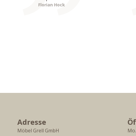
Florian Hock
Adresse
Öf
Möbel Grell GmbH
Mo.