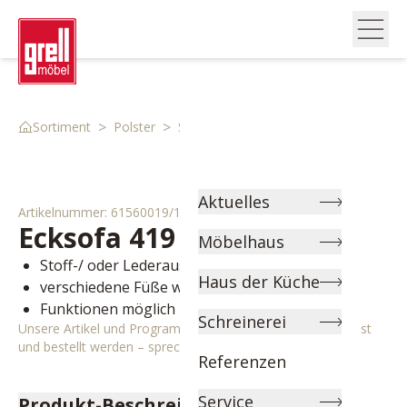
>
>
>
Sortiment
Polster
Sofas
Ecksofa 61560019 1
Aktuelles
Artikelnummer:
61560019/1
Ecksofa
419 Parma
Möbelhaus
Stoff-/ oder Lederauswahl
Haus der Küche
verschiedene Füße wählbar
Funktionen möglich
Schreinerei
Unsere Artikel und Programme können individuell angepasst
und bestellt werden – sprechen Sie uns gerne an!
Referenzen
Service
Produkt-Beschreibung