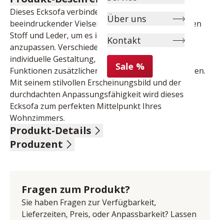
Dieses Ecksofa verbindet zeitloses Design mit 
Über uns
beeindruckender Vielseitigkeit. Wählen Sie zwischen 
Stoff und Leder, um es ideal an Ihre Wohnwelt 
Kontakt
anzupassen. Verschiedene Füße ermöglichen eine 
individuelle Gestaltung, während die optionalen 
Sale %
Funktionen zusätzlichen Komfort und Nutzen bieten. 
Mit seinem stilvollen Erscheinungsbild und der 
durchdachten Anpassungsfähigkeit wird dieses 
Ecksofa zum perfekten Mittelpunkt Ihres 
Wohnzimmers.
Produkt-Details
Produzent
Stoff, 100% Polyester, grau-beige-meliert, Sitz Classic 
Spring, Rücken echt, Fuß Eiche geölt, Sitzhöhe 47 cm, 
Name: Albert Ponsel GmbH & Co.KG
Sitztiefe 55 cm, bestehend aus:
Anschrift: Trübenbacherstr. 12, 96279 Weidhausen, 
2,5-Sitzer, Armlehne links, BHT ca. 153/86/102 cm
Deutschland
Fragen zum Produkt?
Ecksofa, Anbauhocker rechts, BHT ca. 230/86/99 cm
E-Mail-Adresse: info@ponsel.de
Stellmaß 252x230 cm
Sie haben Fragen zur Verfügbarkeit,
UID (Umsatzsteuer-Identifikationsnummer): DE 
Lieferzeiten, Preis, oder Anpassbarkeit? Lassen
811243197