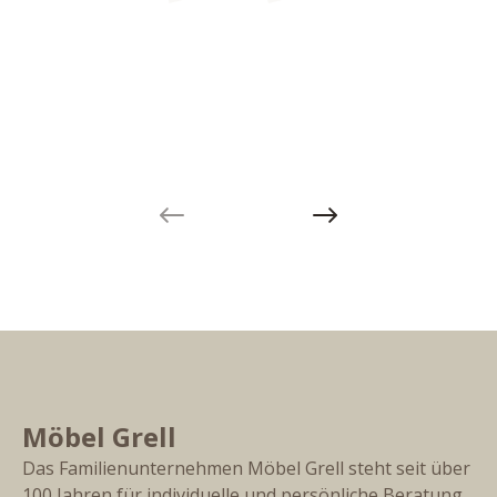
Previous slide
Next slide
Möbel Grell
Das Familienunternehmen Möbel Grell steht seit über
100 Jahren für individuelle und persönliche Beratung