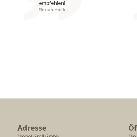
empfehlen!
Florian Hock
Adresse
Öf
Möbel Grell GmbH
Mo.