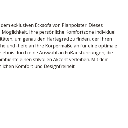
dem exklusiven Ecksofa von Planpolster. Dieses 
 Möglichkeit, Ihre persönliche Komfortzone individuell 
litäten, um genau den Härtegrad zu finden, der Ihren 
he und -tiefe an Ihre Körpermaße an für eine optimale 
rlebnis durch eine Auswahl an Fußausführungen, die 
biente einen stilvollen Akzent verleihen. Mit dem 
hlichen Komfort und Designfreiheit.
ntrastnaht - Kappnaht beige, Sitz Federkern, 
 Wildeiche geölt ca. 11 cm, bestehend aus:
ellung, Rücken echt, BHT ca. 157/88-106/102 cm
tschland
ive Kopfpolsterverstellung, Rücken echt, BHT ca. 
94943