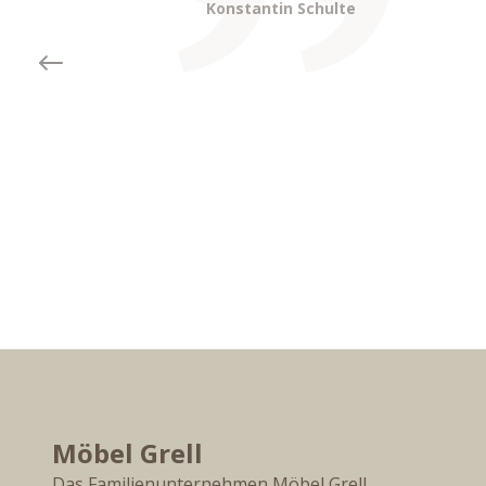
Konstantin Schulte
Previous slide
Möbel Grell
Das Familienunternehmen Möbel Grell