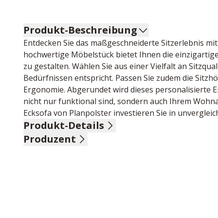
Produkt-Beschreibung
Entdecken Sie das maßgeschneiderte Sitzerlebnis mit 
hochwertige Möbelstück bietet Ihnen die einzigartige
zu gestalten. Wählen Sie aus einer Vielfalt an Sitzqua
Bedürfnissen entspricht. Passen Sie zudem die Sitzhö
Ergonomie. Abgerundet wird dieses personalisierte E
nicht nur funktional sind, sondern auch Ihrem Wohnam
Ecksofa von Planpolster investieren Sie in unvergleic
Produkt-Details
Produzent
Flachgewebe, 100% Polyester, Stoff Caruso mandel, Ko
Sitzhöhe ca. 46 cm, Sitztiefe ca. 53 cm, Massivholzfuß
Name: Polipol Polstermöbel GmbH & Co.KG
2,5-Sitzer, Armteil links, inklusive Kopfpolsterverst
Anschrift: Diepenauer Heide 1, 31603 Diepenau, Deu
1-Sitzer Kombielement X, Anstellhocker rechts, inklus
E-Mail-Adresse: office@polipol.de
97/88-106/224 cm
UID (Umsatzsteuer-Identifikationsnummer): DE 2617
Stellmaß ca. 254 x 224 cm