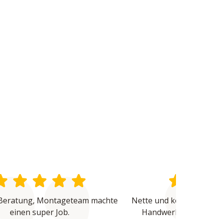
Beratung, Montageteam machte 
Nette und kompetente B
einen super Job.
Handwerker waren üb