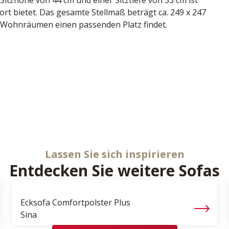
tzhöhe von 44 cm und einer Sitztiefe von 53 cm ist 
rt bietet. Das gesamte Stellmaß beträgt ca. 249 x 247 
n Wohnräumen einen passenden Platz findet.
Fuß Metall alu gebürstet, Naht Doppelsteppnaht, Ton 
 cm , Sitztiefe 53 cm, bestehend aus:
, Premium Kopfstütze links, BHT ca. 160/91/101 cm
tschland
90 cm
mlehne rechts und Kopfstütze rechts, BHT ca. 
94943
Lassen Sie sich inspirieren
Entdecken Sie weitere Sofas
Ecksofa Comfortpolster Plus
Sina