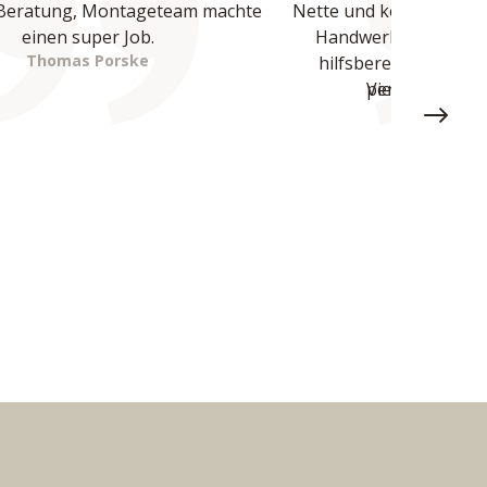
Beratung, Montageteam machte 
Nette und kompetente B
einen super Job.
Handwerker waren üb
Thomas Porske
hilfsbereit und haben
Vielen Dank - 
perfekte Arbeit
Miste
Next sl