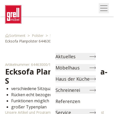
>
>
>
Sortiment
Polster
Sofas
Ecksofa Planpolster 64463000 1
Aktuelles
Artikelnummer:
64463000/1
Möbelhaus
Ecksofa Planpolster
Tavira-
S
Haus der Küche
verschiedene Sitzqualitäten wählbar
Schreinerei
Rücken echt bezogen
Funktionen möglich
Referenzen
großer Typenplan
Service
Unsere Artikel und Programme können individuell angepasst