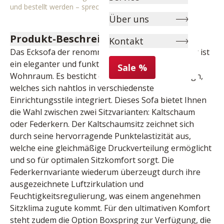
und bestellt werden – sprechen Sie uns gerne an!
Über uns
Produkt-Beschreibung
Kontakt
Das Ecksofa der renommierten Marke Planpolster ist 
ein eleganter und funktionaler Begleiter für jeden 
Sale %
Wohnraum. Es besticht durch sein zeitloses Design, 
welches sich nahtlos in verschiedenste 
Einrichtungsstile integriert. Dieses Sofa bietet Ihnen 
die Wahl zwischen zwei Sitzvarianten: Kaltschaum 
oder Federkern. Der Kaltschaumsitz zeichnet sich 
durch seine hervorragende Punktelastizität aus, 
welche eine gleichmäßige Druckverteilung ermöglicht 
und so für optimalen Sitzkomfort sorgt. Die 
Federkernvariante wiederum überzeugt durch ihre 
ausgezeichnete Luftzirkulation und 
Feuchtigkeitsregulierung, was einem angenehmen 
Sitzklima zugute kommt. Für den ultimativen Komfort 
steht zudem die Option Boxspring zur Verfügung, die 