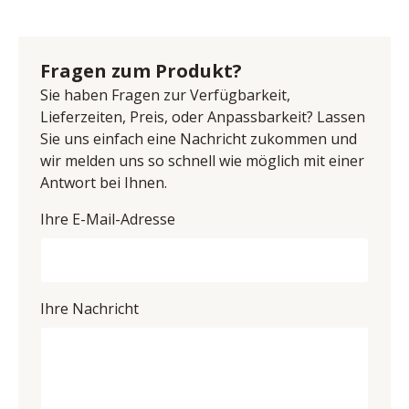
Grundschicht 100% recyceltes Polyester, Farbe moos, 
Name: Zehdenick Polstermöbel GmbH & Co.KG
Rücken echt, Sichtholzrahmen Wildeiche, Metallfuß 
Anschrift: Diepenauer Heide 1, 31603 Diepenau, 
schwarz, Sitzhöhe 43 cm, Sitztiefe 53-68 cm, 
Deutschland
Fragen zum Produkt?
bestehend aus:
E-Mail-Adresse: office@zehdenick-pm.de
3-Sitzer, Armlehne links klappbar, 
Sie haben Fragen zur Verfügbarkeit,
UID (Umsatzsteuer-Identifikationsnummer): DE 
Sitztiefenverstellung, BHT ca. 196/89/112 cm
Lieferzeiten, Preis, oder Anpassbarkeit? Lassen
261794951
Canape gerade, Armlehne rechts klappbar, 
Sie uns einfach eine Nachricht zukommen und
Sitztiefenverstellung, BHT ca. 126/89/187 cm
wir melden uns so schnell wie möglich mit einer
Stellmaß ca. 322x187 cm
Antwort bei Ihnen.
Ihre E-Mail-Adresse
Ihre Nachricht