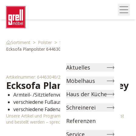
>
>
>
Sortiment
Polster
Sofas
Ecksofa Planpolster 64463040 2
Aktuelles
Artikelnummer:
64463040/2
Möbelhaus
Ecksofa Planpolster
Sydney
Haus der Küche
Armteil- /Sitztiefenverstellung
verschiedene Fußausführungen wählbar
Schreinerei
verschiedene Fadenausführungen wählbar
Unsere Artikel und Programme können individuell angepasst
Referenzen
und bestellt werden – sprechen Sie uns gerne an!
Service