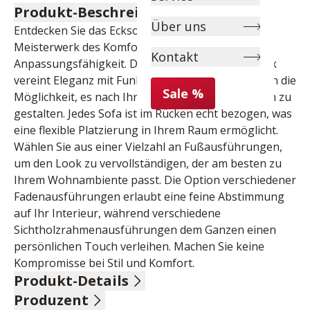
Produkt-Beschreibung
Über uns
Entdecken Sie das Ecksofa von Planpolster, ein 
Meisterwerk des Komforts und der 
Kontakt
Anpassungsfähigkeit. Dieses exquisite Möbelstück 
vereint Eleganz mit Funktionalität und bietet Ihnen die 
Sale %
Möglichkeit, es nach Ihren individuellen Wünschen zu 
gestalten. Jedes Sofa ist im Rücken echt bezogen, was 
eine flexible Platzierung in Ihrem Raum ermöglicht. 
Wählen Sie aus einer Vielzahl an Fußausführungen, 
um den Look zu vervollständigen, der am besten zu 
Ihrem Wohnambiente passt. Die Option verschiedener 
Fadenausführungen erlaubt eine feine Abstimmung 
auf Ihr Interieur, während verschiedene 
Sichtholzrahmenausführungen dem Ganzen einen 
persönlichen Touch verleihen. Machen Sie keine 
Kompromisse bei Stil und Komfort.
Produkt-Details
Produzent
Flachgewebe, Nutzschicht 100% recyceltes Polyester, 