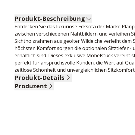
Produkt-Beschreibung
Entdecken Sie das luxuriöse Ecksofa der Marke Planpo
zwischen verschiedenen Nahtbildern und verleihen S
Sichtholzrahmen aus geölter Wildeiche verleiht dem S
höchsten Komfort sorgen die optionalen Sitztiefen- 
erhältlich sind. Dieses exklusive Möbelstück vereint s
perfekt für anspruchsvolle Kunden, die Wert auf Quali
zeitlose Schönheit und unvergleichlichen Sitzkomfor
Produkt-Details
Produzent
Nubuk-Anilin Leder, Farbe olive, Sichtholzrahmen Wil
cm, bestehend aus:
Name: Polinova Polstermöbel GmbH & Co.KG
2,5-Sitzer, Armteil links, BHT ca. 170/89/112 cm
Anschrift: Diepenauer Heide 1, 31603 Diepenau, Deu
Canape gerade, Armteil rechts, BHT ca. 126/89/187 c
E-Mail-Adresse: office@polinova.de
Stellmaß ca. 296 x 187 cm
UID (Umsatzsteuer-Identifikationsnummer): DE 2617