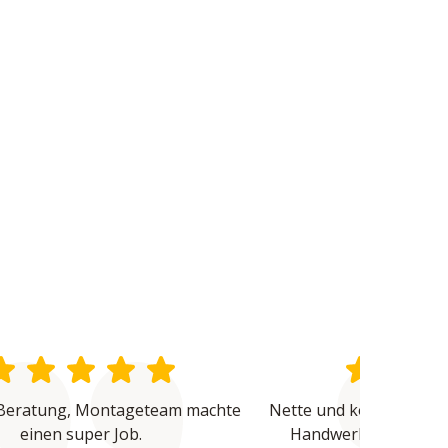
Beratung, Montageteam machte 
Nette und kompetente B
einen super Job.
Handwerker waren üb