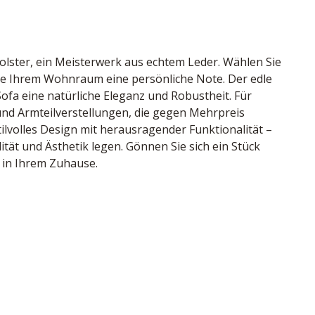
lster, ein Meisterwerk aus echtem Leder. Wählen Sie 
ie Ihrem Wohnraum eine persönliche Note. Der edle 
ofa eine natürliche Eleganz und Robustheit. Für 
und Armteilverstellungen, die gegen Mehrpreis 
tilvolles Design mit herausragender Funktionalität – 
tät und Ästhetik legen. Gönnen Sie sich ein Stück 
t in Ihrem Zuhause.
deiche, Rücken echt, Metallfuß schwarz, Sitzhöhe 43 
tschland
m
94935