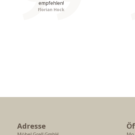
empfehlen!
Florian Hock
Adresse
Öf
Möbel Grell GmbH
Mo.