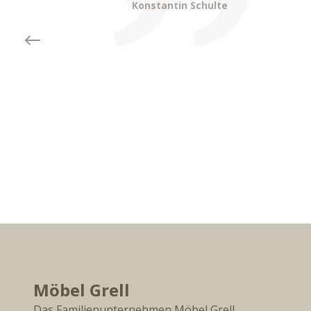
Konstantin Schulte
Previous slide
Möbel Grell
Das Familienunternehmen Möbel Grell