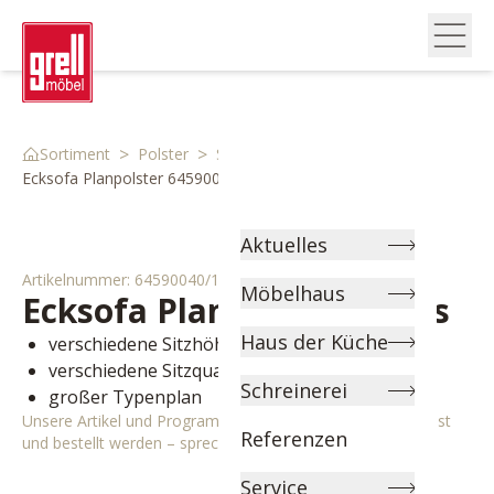
>
>
>
Sortiment
Polster
Sofas
Ecksofa Planpolster 64590040 10
Aktuelles
Artikelnummer:
64590040/10
Möbelhaus
Ecksofa Planpolster
Phillis
Haus der Küche
verschiedene Sitzhöhen wählbar
verschiedene Sitzqualitäten wählbar
Schreinerei
großer Typenplan
Unsere Artikel und Programme können individuell angepasst
Referenzen
und bestellt werden – sprechen Sie uns gerne an!
Service