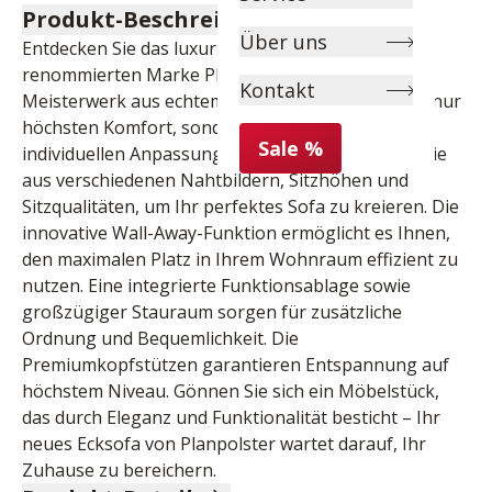
Produkt-Beschreibung
Über uns
Entdecken Sie das luxuriöse Ecksofa der 
renommierten Marke Planpolster. Dieses 
Kontakt
Meisterwerk aus echtem Leder bietet Ihnen nicht nur 
höchsten Komfort, sondern auch eine Vielzahl an 
Sale %
individuellen Anpassungsmöglichkeiten. Wählen Sie 
aus verschiedenen Nahtbildern, Sitzhöhen und 
Sitzqualitäten, um Ihr perfektes Sofa zu kreieren. Die 
innovative Wall-Away-Funktion ermöglicht es Ihnen, 
den maximalen Platz in Ihrem Wohnraum effizient zu 
nutzen. Eine integrierte Funktionsablage sowie 
großzügiger Stauraum sorgen für zusätzliche 
Ordnung und Bequemlichkeit. Die 
Premiumkopfstützen garantieren Entspannung auf 
höchstem Niveau. Gönnen Sie sich ein Möbelstück, 
das durch Eleganz und Funktionalität besticht – Ihr 
neues Ecksofa von Planpolster wartet darauf, Ihr 
Zuhause zu bereichern.