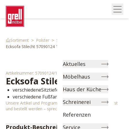
>
>
>
Sortiment
Polster
Sofas
Ecksofa Stilecht 57090124 1
Aktuelles
Artikelnummer:
57090124/1
Möbelhaus
Ecksofa Stilecht
United
Haus der Küche
verschiedeneSitztiefen wählbar
verschiedene Fußfarben wählbar
Schreinerei
Unsere Artikel und Programme können individuell angepasst
und bestellt werden – sprechen Sie uns gerne an!
Referenzen
Produkt-Beschreibung
Service