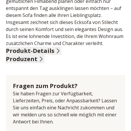
gemütlichen Filmabend planen oder einfach nur 
entspannt den Tag ausklingen lassen möchten – auf 
diesem Sofa finden alle ihren Lieblingsplatz. 
Insgesamt zeichnet sich dieses Ecksofa von Stilecht 
durch seinen Komfort und sein elegantes Design aus. 
Es ist eine lohnende Investition, die Ihrem Wohnraum 
zusätzlichen Charme und Charakter verleiht.
Produkt-Details
Produzent
88% Polyester, 12% Polyacryl, Farbe light grey, 
Metallfüße schwarz matt, Sitzhöhe 44 cm, Sitztiefe 64 
Name: Candy Polstermöbel GmbH
cm, bestehend aus:
Anschrift: Am Jägerheim 1 c, 33378 Rheda-
Longchair long groß mit Armlehne links, BHT ca. 
Wiedenbrück, Deutschland
Fragen zum Produkt?
136/84/190 cm
E-Mail-Adresse: info@candy-polstermoebel.de
1,5 Sitzer mit Armlehne rechts, BHT ca. 136/84/105 cm
Sie haben Fragen zur Verfügbarkeit,
UID (Umsatzsteuer-Identifikationsnummer): DE 
1x Kissen 50x50 cm
Lieferzeiten, Preis, oder Anpassbarkeit? Lassen
814847036
1x Kissen 60x40 cm
Sie uns einfach eine Nachricht zukommen und
1x Flatterkissen 75x75 cm in 88% Polyester, 12% 
wir melden uns so schnell wie möglich mit einer
Polyacryl petrol
Antwort bei Ihnen.
Stellmaß ca. 170 x 272 cm