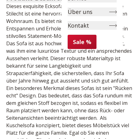
Dieses exquisite Ecksofa der renommierten Marke 
Über uns
Stilecht ist eine hervorragende Ergänzung für jeden 
Wohnraum. Es bietet nicht nur einen Platz zum 
Kontakt
Entspannen und Erholen, sondern dient auch als ein 
stilvolles Statement-Möbelstück in Ihrem Zuhause. 
Sale %
Das Sofa ist aus hochwertigem Cordstoff gefertigt, 
was ihm eine luxuriöse Textur und ein ansprechendes 
Aussehen verleiht. Dieser robuste Materialtyp ist 
bekannt für seine Langlebigkeit und 
Strapazierfähigkeit, die sicherstellen, dass Ihr Sofa 
über Jahre hinweg gut aussieht und sich gut anfühlt. 
Ein besonderes Merkmal dieses Sofas ist sein "Rücken 
echt" Design. Das bedeutet, dass das Sofa rundum mit 
dem gleichen Stoff bezogen ist, sodass es flexibel im 
Raum platziert werden kann, ohne dass Rück- oder 
Seitenansichten beeinträchtigt werden.  Als 
Kuschelsofa konzipiert, bietet dieses Möbelstück viel 
Platz für die ganze Familie. Egal ob Sie einen 