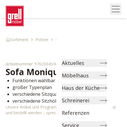
>
>
>
Sortiment
Polster
Sofas
Sofa 57620045 6
Aktuelles
Artikelnummer:
57620045/6
Sofa
Monique
Möbelhaus
Funktionen wählbar
großer Typenplan
Haus der Küche
verschiedene Sitzqualitäten wählbar
Schreinerei
verschiedene Sitzhöhen wählbar
Unsere Artikel und Programme können individuell angepasst
Referenzen
und bestellt werden – sprechen Sie uns gerne an!
Service