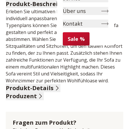
Produkt-Beschreibung
Über uns
Erleben Sie ultimativen Komfort mit unserem 
individuell anpassbaren Sofa. Dank des großen 
Kontakt
Typenplans können Sie Ihr persönliches Traumsofa 
gestalten und perfekt auf Ihren Wohnraum 
Sale %
abstimmen. Wählen Sie aus verschiedenen 
Sitzqualitäten und Sitzhöhen, um den idealen Komfort 
zu finden, der zu Ihnen passt. Zusätzlich stehen Ihnen 
zahlreiche Funktionen zur Verfügung, die Ihr Sofa zu 
einem multifunktionalen Highlight machen. Dieses 
Sofa vereint Stil und Vielseitigkeit, sodass Ihr 
Wohnzimmer zur perfekten Wohlfühloase wird.
Produkt-Details
Produzent
100% Leder, Farbe anthrazit, Rücken echt, Sitz PUR-
Schaum, Metallfuß schwarz matt, Sitzhöhe 46 cm, 
Name: Steinpol Central Services - polsteria Sp. z o.o.
Sitztiefe 57-77 cm, bestehend aus:
Anschrift: ul. Fabryczna 13, 69-110 Rzepin, Polen
Sofa 2-Sitzig mit 2 Armlehnen klappbar, mit 
E-Mail-Adresse: info@steinpol.com.pl
Fragen zum Produkt?
Vorziehsitz motorisch, Kopfteilverstellung manuell,
UID (Umsatzsteuer-Identifikationsnummer): PL 