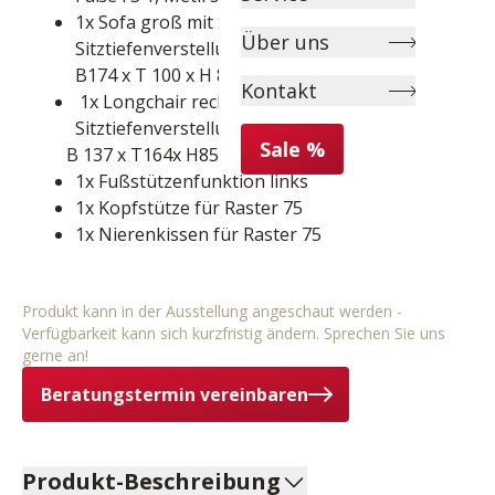
1x Sofa groß mit Seitenteil links mit 
Über uns
Sitztiefenverstellung

B174 x T 100 x H 85 x SH 43 cm  
Kontakt
 1x Longchair rechts groß mit 
Sitztiefenverstellung
Sale %
    B 137 x T164x H85 x SH 43 cm
1x Fußstützenfunktion links       
1x Kopfstütze für Raster 75   
1x Nierenkissen für Raster 75
Produkt kann in der Ausstellung angeschaut werden -
Verfügbarkeit kann sich kurzfristig ändern. Sprechen Sie uns
gerne an!
Beratungstermin vereinbaren
Produkt-Beschreibung