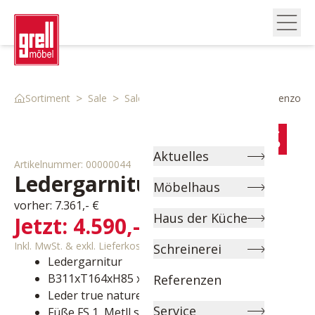
>
>
>
Sortiment
Sale
Sale Polster
Ledergarnitur Vincenzo
Aktuelles
Artikelnummer:
00000044
Ledergarnitur
vincenzo
Möbelhaus
vorher:
7.361,- €
Haus der Küche
Jetzt:
4.590,- €
Inkl. MwSt. & exkl. Lieferkosten
Schreinerei
Ledergarnitur
B311xT164xH85 x SH 43 cm
Referenzen
Leder true nature vincenzo graphite FS1
Service
Füße FS 1, Metll schwarz M99