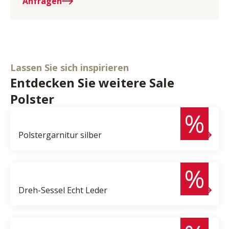
Anfragen
Lassen Sie sich inspirieren
Entdecken Sie weitere Sale
4.294,- €
Polster
2.490,- €
%
Polstergarnitur
silber
1.851,- €
299,- €
%
Dreh-Sessel
Echt Leder
5.946,- €
2.990,- €