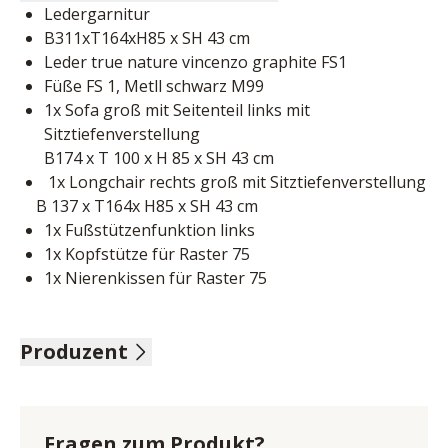
Ledergarnitur
B311xT164xH85 x SH 43 cm
Leder true nature vincenzo graphite FS1
Füße FS 1, Metll schwarz M99
1x Sofa groß mit Seitenteil links mit 
Sitztiefenverstellung

B174 x T 100 x H 85 x SH 43 cm  
 1x Longchair rechts groß mit Sitztiefenverstellung
    B 137 x T164x H85 x SH 43 cm
1x Fußstützenfunktion links       
1x Kopfstütze für Raster 75   
1x Nierenkissen für Raster 75
Produzent
Willi Schillig Black Lable Edition
Fragen zum Produkt?