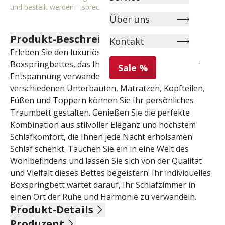
und bestellt werden – sprechen Sie uns gerne an!
Über uns
Produkt-Beschreibung
Kontakt
Erleben Sie den luxuriösen Komfort unseres 
Boxspringbettes, das Ihren Schlaf in eine Oase der 
Sale %
Entspannung verwandelt. Mit einer Auswahl an 
verschiedenen Unterbauten, Matratzen, Kopfteilen, 
Füßen und Toppern können Sie Ihr persönliches 
Traumbett gestalten. Genießen Sie die perfekte 
Kombination aus stilvoller Eleganz und höchstem 
Schlafkomfort, die Ihnen jede Nacht erholsamen 
Schlaf schenkt. Tauchen Sie ein in eine Welt des 
Wohlbefindens und lassen Sie sich von der Qualität 
und Vielfalt dieses Bettes begeistern. Ihr individuelles 
Boxspringbett wartet darauf, Ihr Schlafzimmer in 
einen Ort der Ruhe und Harmonie zu verwandeln.
Produkt-Details
Produzent
Kopfteil Microfaser in Lederoptik, Nutzschicht 100 % 