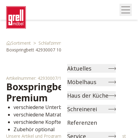
>
>
>
Sortiment
Schlafzimmer
Boxspringbetten
Boxspringbett 42930007 10
Aktuelles
Artikelnummer:
42930007/10
Möbelhaus
Boxspringbett
Belcanto
Premium
Haus der Küche
verschiedene Unterbauten wählbar
Schreinerei
verschiedene Matratzen wählbar
verschiedene Kopfteile wählbar
Referenzen
Zubehör optional
Service
Unsere Artikel und Programme können individuell angepasst