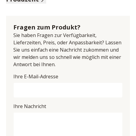
Polyester, Grundschicht 100 % Polyester, Farbe 
Name: Oschmann Comfortbetten GmbH & Co.KG
anthrazit, Unterbau + Matratze Flachgewebe, 
Anschrift: Diepenauer Heide 1, 31603 Diepenau, 
Nutzschicht 100% recyceltes Polypropylen, Farbe 
Deutschland
Fragen zum Produkt?
anthrazit, Kopfteil Rücken unecht, Alufüße gebürstet, 
E-Mail-Adresse: info@oschmann-betten.de
Matratzen H2/H3 Tonnentaschenfederkern, 
Sie haben Fragen zur Verfügbarkeit,
UID (Umsatzsteuer-Identifikationsnummer): DE 
Unterbau glatt Taschenfederkern, Topper inklusive, 
Lieferzeiten, Preis, oder Anpassbarkeit? Lassen
815873861
Liegefläche ca. 180x200 cm, BHT ca. 194/129/217 cm
Sie uns einfach eine Nachricht zukommen und
wir melden uns so schnell wie möglich mit einer
Antwort bei Ihnen.
Ihre E-Mail-Adresse
Ihre Nachricht