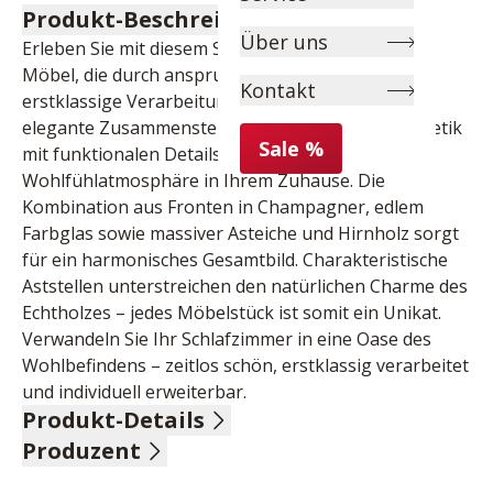
Produkt-Beschreibung
Über uns
Erleben Sie mit diesem Schlafzimmer hochwertige 
Möbel, die durch anspruchsvolles Design und 
Kontakt
erstklassige Verarbeitung überzeugen. Diese 
elegante Zusammenstellung vereint zeitlose Ästhetik 
Sale %
mit funktionalen Details und schafft eine stilvolle 
Wohlfühlatmosphäre in Ihrem Zuhause. Die 
Kombination aus Fronten in Champagner, edlem 
Farbglas sowie massiver Asteiche und Hirnholz sorgt 
für ein harmonisches Gesamtbild. Charakteristische 
Aststellen unterstreichen den natürlichen Charme des 
Echtholzes – jedes Möbelstück ist somit ein Unikat. 
Verwandeln Sie Ihr Schlafzimmer in eine Oase des 
Wohlbefindens – zeitlos schön, erstklassig verarbeitet 
und individuell erweiterbar.
Produkt-Details
Produzent
Front und Korpus champagner Dekor, Farbglas 
champagnerfarben, Absetzung Asteiche massiv, 
Name: Rauch Möbelwerke GmbH - Dialog