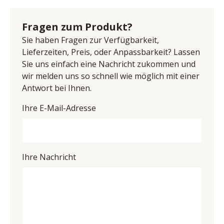
Hirnholz massiv, Griffe/Füße champagner, bestehend 
Anschrift: Wendelin-Rauch-Straße, 97896 
aus:
Freudenberg / Baden, Deutschland
Fragen zum Produkt?
Schwebetürenschrank, 2-türig, BHT ca. 301/223/68 cm
E-Mail-Adresse: verkauf@rauchmoebel.de
Doppelbett, Bettseitenhöhe ca. 49 cm, Liegefläche ca. 
Sie haben Fragen zur Verfügbarkeit,
UID (Umsatzsteuer-Identifikationsnummer): DE 
180x200 cm (ohne Lattenroste und Matratzen)
Lieferzeiten, Preis, oder Anpassbarkeit? Lassen
811172957
Nachttisch-Paar, hängend, 1 Schubkasten, BHT ca. 
Sie uns einfach eine Nachricht zukommen und
60/49/43 cm
wir melden uns so schnell wie möglich mit einer
Antwort bei Ihnen.
Ihre E-Mail-Adresse
Ihre Nachricht