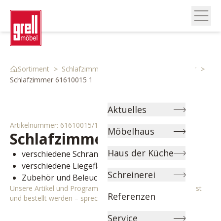
>
>
>
Sortiment
Schlafzimmer
Komplette Schlafzimmer
Schlafzimmer 61610015 1
Aktuelles
Artikelnummer:
61610015/1
Möbelhaus
Schlafzimmer
Maui-F
Haus der Küche
verschiedene Schrankbreiten wählbar
verschiedene Liegeflächen wählbar
Schreinerei
Zubehör und Beleuchtung optional
Unsere Artikel und Programme können individuell angepasst
Referenzen
und bestellt werden – sprechen Sie uns gerne an!
Service