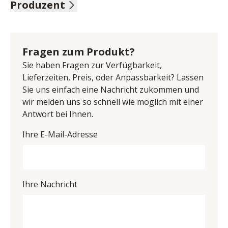
Produzent
Platte Stahl schwarz, Glas grau getönt, DH ca. 71/43 
cm
Name: Akante SAS
Anschrift: Avenue de Flandre 45/1, 59290 Wasquehal, 
Frankreich
Fragen zum Produkt?
E-Mail-Adresse: bestellungen@akante.com
Sie haben Fragen zur Verfügbarkeit,
UID (Umsatzsteuer-Identifikationsnummer): FR 
Lieferzeiten, Preis, oder Anpassbarkeit? Lassen
70751634460
Sie uns einfach eine Nachricht zukommen und
wir melden uns so schnell wie möglich mit einer
Antwort bei Ihnen.
Ihre E-Mail-Adresse
Ihre Nachricht