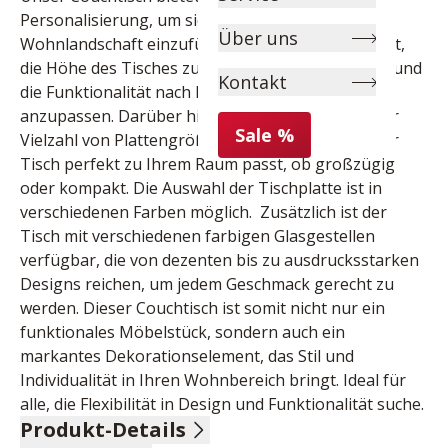
Personalisierung, um sich nahtlos in jede 
Über uns
Wohnlandschaft einzufügen. Sie haben die Freiheit, 
die Höhe des Tisches zu wählen, um den Komfort und 
Kontakt
die Funktionalität nach Ihren Bedürfnissen 
anzupassen. Darüber hinaus können Sie aus einer 
Sale %
Vielzahl von Plattengrößen auswählen, sodass der 
Tisch perfekt zu Ihrem Raum passt, ob großzügig 
oder kompakt. Die Auswahl der Tischplatte ist in 
verschiedenen Farben möglich.  Zusätzlich ist der 
Tisch mit verschiedenen farbigen Glasgestellen 
verfügbar, die von dezenten bis zu ausdrucksstarken 
Designs reichen, um jedem Geschmack gerecht zu 
werden. Dieser Couchtisch ist somit nicht nur ein 
funktionales Möbelstück, sondern auch ein 
markantes Dekorationselement, das Stil und 
Individualität in Ihren Wohnbereich bringt. Ideal für 
alle, die Flexibilität in Design und Funktionalität suche.
Produkt-Details