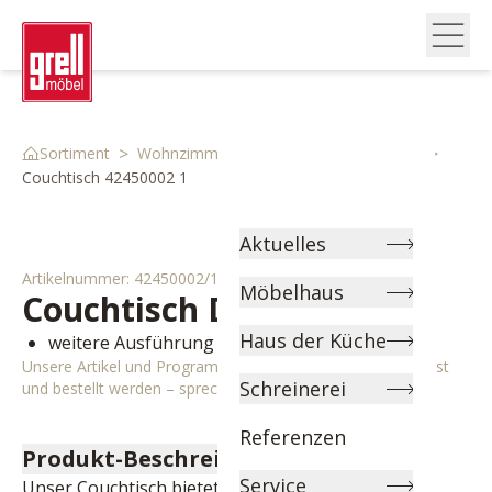
>
>
>
Sortiment
Wohnzimmer
Couch & Beistelltische
Couchtisch 42450002 1
Aktuelles
Artikelnummer:
42450002/1
Möbelhaus
Couchtisch
Drop
Haus der Küche
weitere Ausführung lieferbar
Unsere Artikel und Programme können individuell angepasst
Schreinerei
und bestellt werden – sprechen Sie uns gerne an!
Referenzen
Produkt-Beschreibung
Service
Unser Couchtisch bietet ein Höchstmaß an 