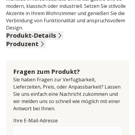
modern, klassisch oder industriell. Setzen Sie stilvolle 
Akzente in Ihrem Wohnzimmer und genießen Sie die 
Verbindung von Funktionalität und anspruchsvollem 
Design.
Produkt-Details
Produzent
Oberfläche Keramik Marmoroptik marquina matt, 
Gestell Stahl schwarz lackiert, DH ca. 90/43 cm
Name: Akante SAS
Anschrift: Avenue de Flandre 45/1, 59290 Wasquehal, 
Frankreich
Fragen zum Produkt?
E-Mail-Adresse: bestellungen@akante.com
Sie haben Fragen zur Verfügbarkeit,
UID (Umsatzsteuer-Identifikationsnummer): FR 
Lieferzeiten, Preis, oder Anpassbarkeit? Lassen
70751634460
Sie uns einfach eine Nachricht zukommen und
wir melden uns so schnell wie möglich mit einer
Antwort bei Ihnen.
Ihre E-Mail-Adresse