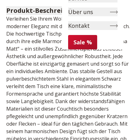
Produkt-Beschreibung
Über uns
Verleihen Sie Ihrem Wohnraum einen Hauch von 
Kontakt
moderner Eleganz mit diesem exklusiven Couchtisch. 
Die hochwertige Tischplatte aus Keramik besticht 
durch ihre edle Marmoroptik im Farbton „Marquina 
Sale %
Matt“ – ein stilvolles Zusammenspiel aus zeitloser 
Ästhetik und außergewöhnlicher Robustheit. Jede 
Oberfläche ist einzigartig gemasert und sorgt so für 
ein individuelles Ambiente. Das stabile Gestell aus 
pulverbeschichtetem Stahl in elegantem Schwarz 
verleiht dem Tisch eine klare, minimalistische 
Formensprache und garantiert höchste Stabilität 
sowie Langlebigkeit. Dank der widerstandsfähigen 
Materialien ist dieser Couchtisch besonders 
pflegeleicht und unempfindlich gegenüber Kratzern 
oder Flecken – ideal für den täglichen Gebrauch. Mit 
seinem harmonischen Design fügt sich der Tisch 
mühelos in verschiedenste Einrichtungsstile ein, ob 