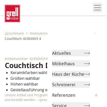
>
>
>
Sortiment
Wohnzimmer
Couch & Beistelltische
Couchtisch 42450003 4
Aktuelles
Artikelnummer:
42450003/4
Couchtisch
Dolce Vita
Möbelhaus
Keramikfarben wählbar
Haus der Küche
Größen wählbar
Höhen wählbar
Schreinerei
Gestellausführung wählbar
Referenzen
Unsere Artikel und Programme können individuell angepasst
und bestellt werden – sprechen Sie uns gerne an!
Service