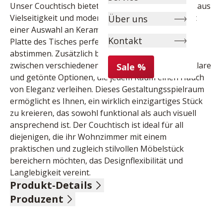
Unser Couchtisch bietet eine exzellente Mischung aus 
Vielseitigkeit und modernem Design. Erhältlich mit 
Über uns
einer Auswahl an Keramikfarben, können Sie die 
Kontakt
Platte des Tisches perfekt auf Ihr Wohnambiente 
abstimmen. Zusätzlich bietet der Tisch die Wahl 
zwischen verschiedenen Glasvarianten, darunter klare 
Sale %
und getönte Optionen, die jedem Raum einen Hauch 
von Eleganz verleihen. Dieses Gestaltungsspielraum 
ermöglicht es Ihnen, ein wirklich einzigartiges Stück 
zu kreieren, das sowohl funktional als auch visuell 
ansprechend ist. Der Couchtisch ist ideal für all 
diejenigen, die ihr Wohnzimmer mit einem 
praktischen und zugleich stilvollen Möbelstück 
bereichern möchten, das Designflexibilität und 
Langlebigkeit vereint.
Produkt-Details
Produzent
obere und untere Platten Keramik titan, Gestell 
mattschwarz lackierter Stahl, LBH ca. 80/80/40 cm
Name: Akante SAS