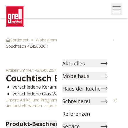
>
>
>
Sortiment
Wohnzimmer
Couch & Beistelltische
Couchtisch 42450020 1
Aktuelles
Artikelnummer:
42450020/1
Couchtisch
Brasilia
Möbelhaus
verschiedene Keramikfarben wählbar
Haus der Küche
verschiedene Glas Varianten wählbar
Unsere Artikel und Programme können individuell angepasst
Schreinerei
und bestellt werden – sprechen Sie uns gerne an!
Referenzen
Produkt-Beschreibung
Service