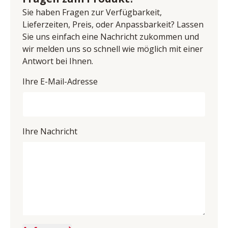
E-Mail-Adresse: info@m2-kollektion.de
Sie haben Fragen zur Verfügbarkeit,
UID (Umsatzsteuer-Identifikationsnummer): DE 
Lieferzeiten, Preis, oder Anpassbarkeit? Lassen
350406040
Sie uns einfach eine Nachricht zukommen und
wir melden uns so schnell wie möglich mit einer
Antwort bei Ihnen.
Ihre E-Mail-Adresse
Ihre Nachricht