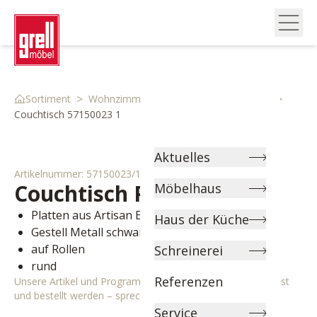
>
>
>
Sortiment
Wohnzimmer
Couch & Beistelltische
Couchtisch 57150023 1
Aktuelles
Artikelnummer:
57150023/1
Couchtisch
Peto
Möbelhaus
Platten aus Artisan Eiche Nachbildung
Haus der Küche
Gestell Metall schwarz
auf Rollen
Schreinerei
rund
Referenzen
Unsere Artikel und Programme können individuell angepasst
und bestellt werden – sprechen Sie uns gerne an!
Service