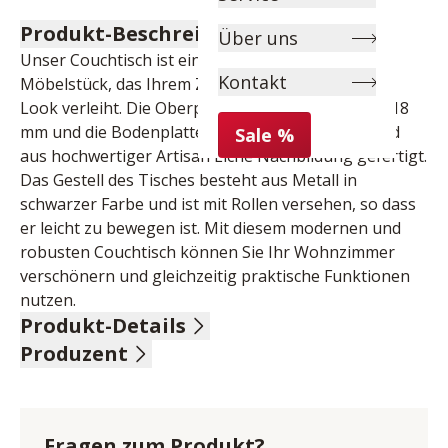
Produkt-Beschreibung
Über uns
Unser Couchtisch ist ein langlebiges und stilvolles 
Kontakt
Möbelstück, das Ihrem Zuhause einen modernen 
Look verleiht. Die Oberplatte hat eine Stärke von 18 
mm und die Bodenplatte 15 mm. Beide Platten sind 
Sale %
aus hochwertiger Artisan Eiche Nachbildung gefertigt. 
Das Gestell des Tisches besteht aus Metall in 
schwarzer Farbe und ist mit Rollen versehen, so dass 
er leicht zu bewegen ist. Mit diesem modernen und 
robusten Couchtisch können Sie Ihr Wohnzimmer 
verschönern und gleichzeitig praktische Funktionen 
nutzen.
Produkt-Details
Produzent
Oberplatte Artisan Eiche Nachbildung 18 mm, 
Bodenplatte Artisan Eiche Nachbildung 15 mm, Gestell 
Name: M2 Kollektion GmbH
Metall schwarz, auf Rollen, DH ca. 80/47 cm
Anschrift: In den Schafwiesen 26, 71720 Oberstenfeld, 
Deutschland
Fragen zum Produkt?