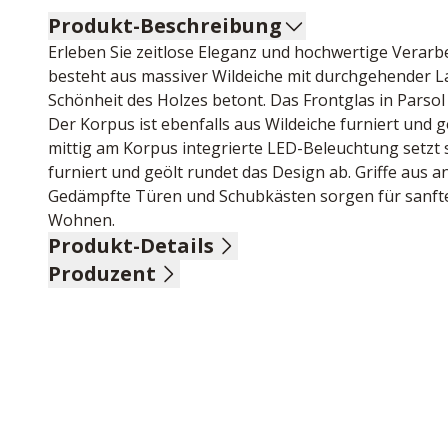
Produkt-Beschreibung
Erleben Sie zeitlose Eleganz und hochwertige Verarb
besteht aus massiver Wildeiche mit durchgehender Lam
Schönheit des Holzes betont. Das Frontglas in Parso
Der Korpus ist ebenfalls aus Wildeiche furniert und g
mittig am Korpus integrierte LED-Beleuchtung setzt s
furniert und geölt rundet das Design ab. Griffe aus a
Gedämpfte Türen und Schubkästen sorgen für sanftes 
Wohnen.
Produkt-Details
Produzent
Front Wildeiche massiv durchgehende Lamelle, Oberflä
furniert, Oberfläche geölt, LED Beleuchtung mittig a
Name: MCA furniture GmbH
furniert, Oberfläche geölt, Griff Metall anthrazit, 
Anschrift: Hainbergstr. 16, 32816 Schieder-Schwalen
Kombi-Vitrine, 4-türig, 1 Tür mit Glas, BHT ca. 83/20
E-Mail-Adresse: steinhage@mca-furniture.de
TV-Element, 4 Schubkästen, BHT ca. 183/62/51 cm
UID (Umsatzsteuer-Identifikationsnummer): DE 8148
Wandregal, 1 Paneel, 3 Böden, BHT ca. 48/85/25 cm
Gesamtmaß BHT ca. 276/202/51 cm