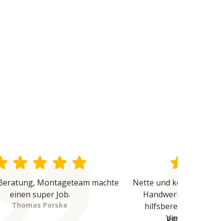
Beratung, Montageteam machte 
Nette und kompetente B
einen super Job.
Handwerker waren üb
Thomas Porske
hilfsbereit und haben
Vielen Dank - 
perfekte Arbeit