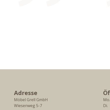
Adresse
Öf
Möbel Grell GmbH
Mo.
Wiesenweg 5-7
Di. 