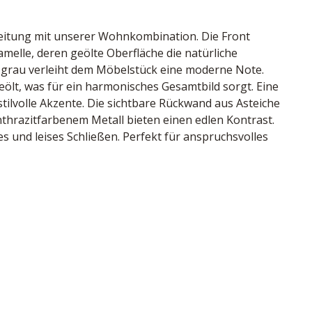
eitung mit unserer Wohnkombination. Die Front 
elle, deren geölte Oberfläche die natürliche 
l grau verleiht dem Möbelstück eine moderne Note. 
eölt, was für ein harmonisches Gesamtbild sorgt. Eine 
tilvolle Akzente. Die sichtbare Rückwand aus Asteiche 
nthrazitfarbenem Metall bieten einen edlen Kontrast. 
und leises Schließen. Perfekt für anspruchsvolles 
che geölt, Frontglas Parsol grau, Korpus Wildeiche 
m Korpus inklusive, sichtbare Rückwand Asteiche 
Türen und Schubkästen gedämpft, bestehend aus:
berg, Deutschland
2/38 cm
60209