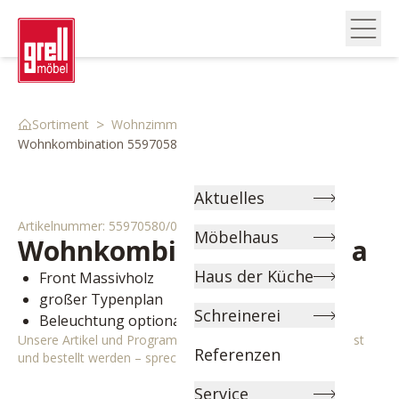
>
>
>
Sortiment
Wohnzimmer
Wohnwände
Wohnkombination 55970580 0
Aktuelles
Artikelnummer:
55970580/0
Möbelhaus
Wohnkombination
Medina
Haus der Küche
Front Massivholz
großer Typenplan
Schreinerei
Beleuchtung optional
Unsere Artikel und Programme können individuell angepasst
Referenzen
und bestellt werden – sprechen Sie uns gerne an!
Service