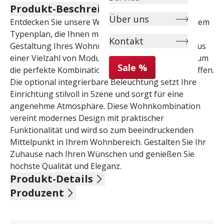
Produkt-Beschreibung
Über uns
Entdecken Sie unsere Wohnkombination mit großem 
Typenplan, die Ihnen maximale Flexibilität bei der 
Kontakt
Gestaltung Ihres Wohnraums bietet. Wählen Sie aus 
einer Vielzahl von Modulen und Konfigurationen, um 
Sale %
die perfekte Kombination für Ihr Zuhause zu schaffen. 
Die optional integrierbare Beleuchtung setzt Ihre 
Einrichtung stilvoll in Szene und sorgt für eine 
angenehme Atmosphäre. Diese Wohnkombination 
vereint modernes Design mit praktischer 
Funktionalität und wird so zum beeindruckenden 
Mittelpunkt in Ihrem Wohnbereich. Gestalten Sie Ihr 
Zuhause nach Ihren Wünschen und genießen Sie 
höchste Qualität und Eleganz.
Produkt-Details
Produzent
Front Asteiche Bianco massiv geölt, Frontglas 
Klarglas, Korpus außen Eiche Bianco furniert, innen 
Name: MCA furniture GmbH
Eiche Bianco Nachbildung, Absetzung Metall 
Anschrift: Hainbergstr. 16, 32816 Schieder-