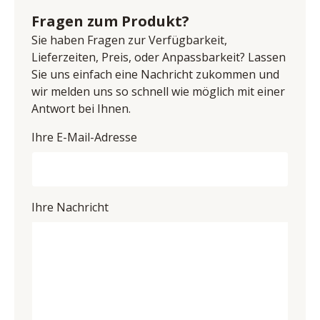
Edelstahloptik, sichtbare Rückwände Schiefer 
Schwalenberg, Deutschland
Fragen zum Produkt?
Nachbildung, Metallgriffe eingefräst Edelstahloptikl, 
E-Mail-Adresse: steinhage@mca-furniture.de
Türen & Schubkästen gedämpft, bestehend aus:
Sie haben Fragen zur Verfügbarkeit,
UID (Umsatzsteuer-Identifikationsnummer): DE 
Vitrine, 1-türig mit Glas, BHT ca. 64/201/39 cm
Lieferzeiten, Preis, oder Anpassbarkeit? Lassen
814860209
TV-Element, 1 Schubkasten, 2 Fächer, BHT ca. 
Sie uns einfach eine Nachricht zukommen und
124/51/52 cm
wir melden uns so schnell wie möglich mit einer
Wandboard, 1 Paneel, 1 Boden, BHT ca. 124/24/23 cm
Antwort bei Ihnen.
Kombi-Highboard, 2-türig, 1 Tür mit Glas, BHT ca. 
Ihre E-Mail-Adresse
94/136/39 cm
Gesamtmaß BHT ca. 301/201/52 cm
Ihre Nachricht