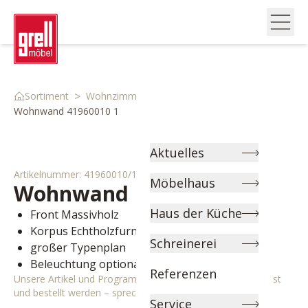
>
>
>
Sortiment
Wohnzimmer
Wohnwände
Wohnwand 41960010 1
Aktuelles
Artikelnummer:
41960010/1
Möbelhaus
Wohnwand
Donna
Haus der Küche
Front Massivholz
Korpus Echtholzfurnier
Schreinerei
großer Typenplan
Beleuchtung optional
Referenzen
Unsere Artikel und Programme können individuell angepasst
und bestellt werden – sprechen Sie uns gerne an!
Service