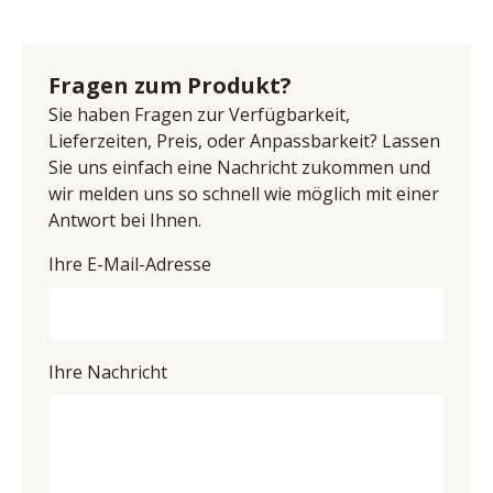
durchgehende Lamelle, Absetzung anthrazit und 
Name: Wohn - Concept GmbH
Echtkork gerundet, Korpus außen Wildeiche Bianco 
Anschrift: Siemensstr. 2, 32676 Lügde, Deutschland
furniert, Parsolglas braun, Türen und Schubkästen 
E-Mail-Adresse: info@wohnconcept-premium.de
Fragen zum Produkt?
mit Dämpfung, Griffe Aluminium tiefschwarz, ohne 
UID (Umsatzsteuer-Identifikationsnummer): DE 
Beleuchtung, BHT ca. 310/207/50 cm
Sie haben Fragen zur Verfügbarkeit,
311903185
Lieferzeiten, Preis, oder Anpassbarkeit? Lassen
Sie uns einfach eine Nachricht zukommen und
wir melden uns so schnell wie möglich mit einer
Antwort bei Ihnen.
Ihre E-Mail-Adresse
Ihre Nachricht