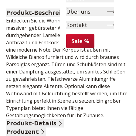
Über uns
Produkt-Beschreibung
Entdecken Sie die Wohnwand mit Fronten aus 
Kontakt
massiver, gebürsteter Wildeiche Bianco und 
durchgehender Lamelle. Die stilvolle Absetzung in 
Sale %
Anthrazit und Echtkork verleiht Ihrem Wohnraum 
eine moderne Note. Der Korpus ist außen mit 
Wildeiche Bianco furniert und wird durch braunes 
Parsolglas ergänzt. Türen und Schubkästen sind mit 
einer Dämpfung ausgestattet, um sanftes Schließen 
zu gewährleisten. Tiefschwarze Aluminiumgriffe 
setzen elegante Akzente. Optional kann diese 
Wohnwand mit Beleuchtung bestellt werden, um Ihre 
Einrichtung perfekt in Szene zu setzen. Ein großer 
Typenplan bietet Ihnen vielfältige 
Gestaltungsmöglichkeiten für Ihr Zuhause.
Produkt-Details
Produzent
Front Wildeiche Bianco massiv gebürstet, 