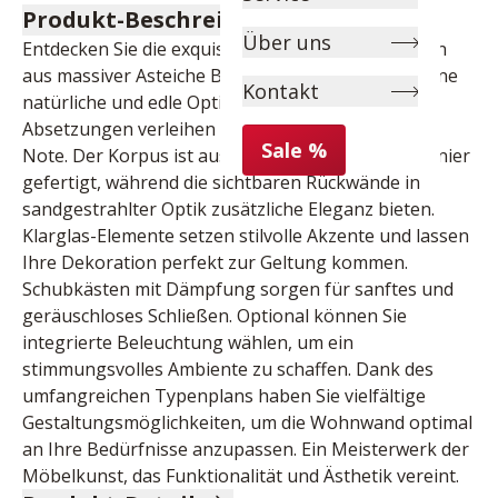
Produkt-Beschreibung
Über uns
Entdecken Sie die exquisite Wohnwand mit Fronten 
aus massiver Asteiche Bianco Lamelle, geölt für eine 
Kontakt
natürliche und edle Optik. Die graulackierten 
Absetzungen verleihen dem Design eine moderne 
Sale %
Note. Der Korpus ist aus hochwertigem Eichenfurnier 
gefertigt, während die sichtbaren Rückwände in 
sandgestrahlter Optik zusätzliche Eleganz bieten. 
Klarglas-Elemente setzen stilvolle Akzente und lassen 
Ihre Dekoration perfekt zur Geltung kommen. 
Schubkästen mit Dämpfung sorgen für sanftes und 
geräuschloses Schließen. Optional können Sie 
integrierte Beleuchtung wählen, um ein 
stimmungsvolles Ambiente zu schaffen. Dank des 
umfangreichen Typenplans haben Sie vielfältige 
Gestaltungsmöglichkeiten, um die Wohnwand optimal 
an Ihre Bedürfnisse anzupassen. Ein Meisterwerk der 
Möbelkunst, das Funktionalität und Ästhetik vereint.