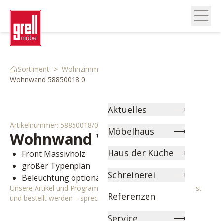
>
>
>
Sortiment
Wohnzimmer
Wohnwände
Wohnwand 58850018 0
Aktuelles
Artikelnummer:
58850018/0
Möbelhaus
Wohnwand
Varas
Haus der Küche
Front Massivholz
großer Typenplan
Schreinerei
Beleuchtung optional
Unsere Artikel und Programme können individuell angepasst
Referenzen
und bestellt werden – sprechen Sie uns gerne an!
Service