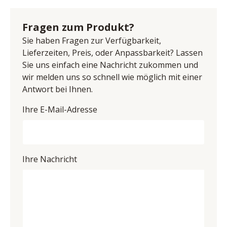
ca. 140/90/76 cm
Anschrift: Groneweg 17, 48231 Warendorf, 
Deutschland
Fragen zum Produkt?
E-Mail-Adresse: info@niehoff-sitzmoebel.de
Sie haben Fragen zur Verfügbarkeit,
UID (Umsatzsteuer-Identifikationsnummer): DE 
Lieferzeiten, Preis, oder Anpassbarkeit? Lassen
813783971
Sie uns einfach eine Nachricht zukommen und
wir melden uns so schnell wie möglich mit einer
Antwort bei Ihnen.
Ihre E-Mail-Adresse
Ihre Nachricht