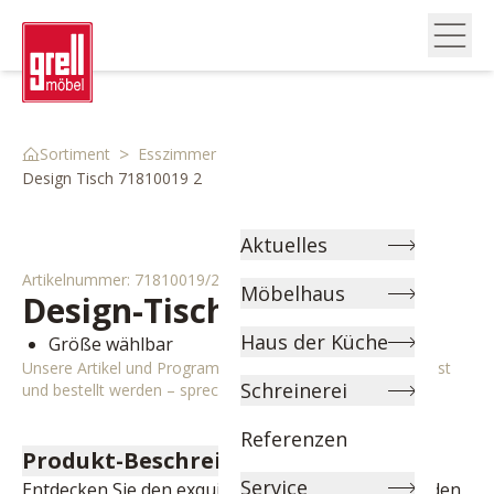
>
>
>
Sortiment
Esszimmer
Esstische
Design Tisch 71810019 2
Aktuelles
Artikelnummer:
71810019/2
Möbelhaus
Design-Tisch
Leonie
Haus der Küche
Größe wählbar
Unsere Artikel und Programme können individuell angepasst
Schreinerei
und bestellt werden – sprechen Sie uns gerne an!
Referenzen
Produkt-Beschreibung
Service
Entdecken Sie den exquisiten Design-Tisch, der jeden 