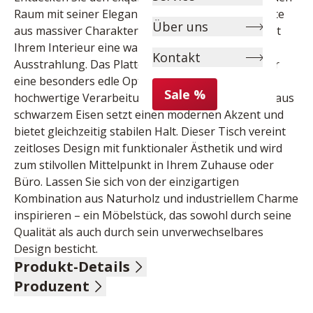
Raum mit seiner Eleganz bereichert. Die Tischplatte 
Über uns
aus massiver Charakter-Eiche ist geölt und verleiht 
Ihrem Interieur eine warme und natürliche 
Kontakt
Ausstrahlung. Das Plattenprofil FACETTE sorgt für 
eine besonders edle Optik und unterstreicht die 
Sale %
hochwertige Verarbeitung. Das robuste V-Gestell aus 
schwarzem Eisen setzt einen modernen Akzent und 
bietet gleichzeitig stabilen Halt. Dieser Tisch vereint 
zeitloses Design mit funktionaler Ästhetik und wird 
zum stilvollen Mittelpunkt in Ihrem Zuhause oder 
Büro. Lassen Sie sich von der einzigartigen 
Kombination aus Naturholz und industriellem Charme 
inspirieren – ein Möbelstück, das sowohl durch seine 
Qualität als auch durch sein unverwechselbares 
Design besticht.
Produkt-Details
Produzent
Tischplatte Charakter-Eiche massiv, geölt, 
Plattenprofil FACETTE, V-Gestell Eisen schwarz, LBH 
Name: Niehoff Sitzmöbel GmbH