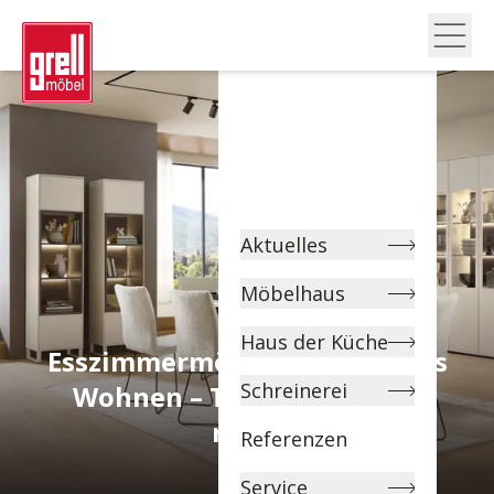
Aktuelles
Möbelhaus
Haus der Küche
Esszimmermöbel für stilvolles
Schreinerei
Wohnen – Tische, Stühle &
mehr
Referenzen
Service