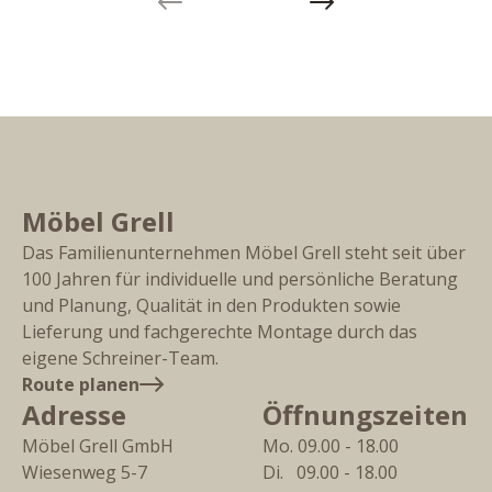
Previous slide
Next slide
Möbel Grell
Das Familienunternehmen Möbel Grell steht seit über
100 Jahren für individuelle und persönliche Beratung
und Planung, Qualität in den Produkten sowie
Lieferung und fachgerechte Montage durch das
eigene Schreiner-Team.
Route planen
Adresse
Öffnungszeiten
Möbel Grell GmbH
Mo. 09.00 - 18.00
Wiesenweg 5-7
Di.   09.00 - 18.00