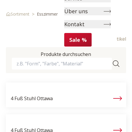
Über uns
>
Sortiment
Esszimmer
Kontakt
Kommoden & Vitrinen
Stühle & Bänke
Esstische
313 Artikel
Sale %
Produkte durchsuchen
4 Fuß Stuhl
Ottawa
4 Fuß Stuhl
Ottawa