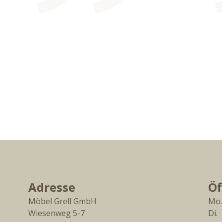
Adresse
Öf
Möbel Grell GmbH
Mo.
Wiesenweg 5-7
Di. 