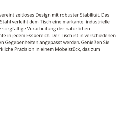
eint zeitloses Design mit robuster Stabilität. Das 
ahl verleiht dem Tisch eine markante, industrielle 
 sorgfältige Verarbeitung der natürlichen 
te in jedem Essbereich. Der Tisch ist in verschiedenen 
hen Gegebenheiten angepasst werden. Genießen Sie 
kliche Präzision in einem Möbelstück, das zum 
k, V-Gestell Stahl schwarz, LBH ca. 180/100/77 cm
nd
94521