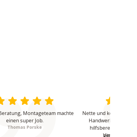
Beratung, Montageteam machte 
Nette und kompetente B
einen super Job.
Handwerker waren üb
Thomas Porske
hilfsbereit und haben
Vielen Dank - 
perfekte Arbeit