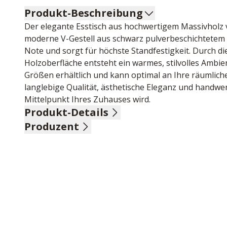
Produkt-Beschreibung
Der elegante Esstisch aus hochwertigem Massivholz ver
moderne V-Gestell aus schwarz pulverbeschichtetem St
Note und sorgt für höchste Standfestigkeit. Durch die
Holzoberfläche entsteht ein warmes, stilvolles Ambien
Größen erhältlich und kann optimal an Ihre räumlic
langlebige Qualität, ästhetische Eleganz und handwer
Mittelpunkt Ihres Zuhauses wird.
Produkt-Details
Produzent
Wildkernbuche geölt massiv, feste Platte, 50 mm star
Name: Pure Natur, TPT Möbel GmbH
Anschrift: Im Maintal 10, 96173 Unterhaid, Deutschla
E-Mail-Adresse: info@imc-nagold.de
UID (Umsatzsteuer-Identifikationsnummer): DE 8154