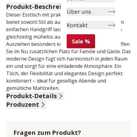
Produkt-Beschreibung
Über uns
Dieser Esstisch mit praktischem Synchronauszug 
bietet sowohl Stil als auch Funktionalität. Mit einem 
Kontakt
einfachen Handgriff lassen sich beide Tischhälften 
gleichzeitig mühelos auseinanderziehen, was das 
Sale %
Ausziehen besonders komfortabel macht. So schaffen 
Sie im Nu zusätzlichen Platz für Familie und Gäste. Das 
moderne Design fügt sich harmonisch in jeden Raum 
ein und sorgt für eine einladende Atmosphäre. Ein 
Tisch, der Flexibilität und elegantes Design perfekt 
kombiniert – ideal für gesellige Abende und 
gemütliche Mahlzeiten.
Produkt-Details
Produzent
Platte in Dekor Artisan-Eiche mit schwarzem Design-
Unterleimer, mit Synchronauszug, 4 innenliegende 
Name: Niehoff Sitzmöbel GmbH
Einlegeplatten à 40 cm, Wangengestell Dekor Artisan-
Anschrift: Groneweg 17, 48231 Warendorf, 
Eiche, LBH ca. 160(320)/95/76 cm
Deutschland
Fragen zum Produkt?
E-Mail-Adresse: info@niehoff-sitzmoebel.de