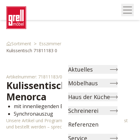
>
>
>
Sortiment
Esszimmer
Esstische
Kulissentisch 71811183 0
Aktuelles
Artikelnummer:
71811183/0
Kulissentisch
1183 -
Möbelhaus
Menorca
Haus der Küche
mit innenliegenden Einlegeplatten
Schreinerei
Synchronauszug
Unsere Artikel und Programme können individuell angepasst
Referenzen
und bestellt werden – sprechen Sie uns gerne an!
Service