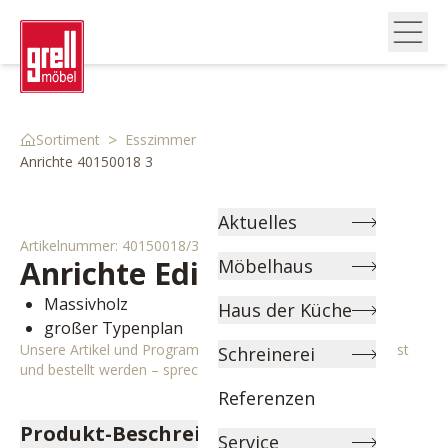
>
>
>
Sortiment
Esszimmer
Kommoden & Vitrinen
Anrichte 40150018 3
Aktuelles
Artikelnummer:
40150018/3
Anrichte
Edinburgh
Möbelhaus
Massivholz
Haus der Küche
großer Typenplan
Unsere Artikel und Programme können individuell angepasst
Schreinerei
und bestellt werden – sprechen Sie uns gerne an!
Referenzen
Produkt-Beschreibung
Service