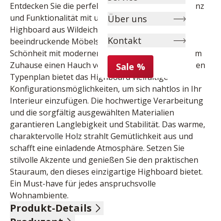
Entdecken Sie die perfekte Kombination aus Eleganz 
und Funktionalität mit unserem handgefertigten 
Über uns
Highboard aus Wildeichenholz. Dieses 
Kontakt
beeindruckende Möbelstück vereint natürliche 
Schönheit mit modernem Design und verleiht Ihrem 
Zuhause einen Hauch von Luxus. Mit seinem großen 
Sale %
Typenplan bietet das Highboard vielfältige 
Konfigurationsmöglichkeiten, um sich nahtlos in Ihr 
Interieur einzufügen. Die hochwertige Verarbeitung 
und die sorgfältig ausgewählten Materialien 
garantieren Langlebigkeit und Stabilität. Das warme, 
charaktervolle Holz strahlt Gemütlichkeit aus und 
schafft eine einladende Atmosphäre. Setzen Sie 
stilvolle Akzente und genießen Sie den praktischen 
Stauraum, den dieses einzigartige Highboard bietet. 
Ein Must-have für jedes anspruchsvolle 
Wohnambiente.
Produkt-Details