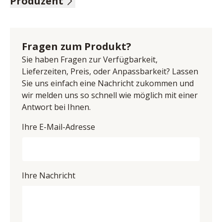
Produzent
Wildeiche bianco massiv, 2 Holztüren, 3 Schubkästen, 
BHT ca. 180/85/40 cm
Name: Bodahl Møbler ApS
Anschrift: Lundholmvej 23, 7500 Holstebro, Dänemark
E-Mail-Adresse: info@bodahlmoebel.dk
Fragen zum Produkt?
UID (Umsatzsteuer-Identifikationsnummer): DK 
Sie haben Fragen zur Verfügbarkeit,
33365314
Lieferzeiten, Preis, oder Anpassbarkeit? Lassen
Sie uns einfach eine Nachricht zukommen und
wir melden uns so schnell wie möglich mit einer
Antwort bei Ihnen.
Ihre E-Mail-Adresse
Ihre Nachricht