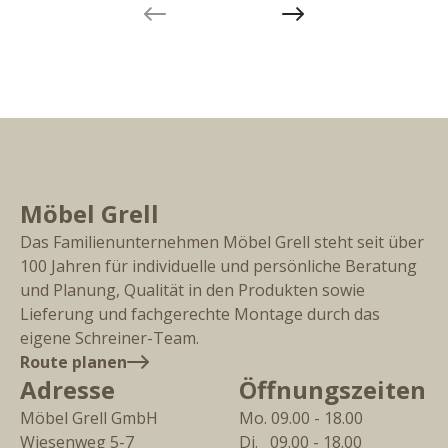
Previous slide
Next slide
Möbel Grell
Das Familienunternehmen Möbel Grell steht seit über
100 Jahren für individuelle und persönliche Beratung
und Planung, Qualität in den Produkten sowie
Lieferung und fachgerechte Montage durch das
eigene Schreiner-Team.
Route planen
Adresse
Öffnungszeiten
Möbel Grell GmbH
Mo. 09.00 - 18.00
Wiesenweg 5-7
Di.   09.00 - 18.00