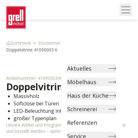
>
>
>
Sortiment
Esszimmer
Kommoden & Vitrinen
Doppelvitrine 41090003 6
Aktuelles
Artikelnummer:
41090003/6
Möbelhaus
Doppelvitrine
Boston
Haus der Küche
Massivholz
Softclose bei Türen
Schreinerei
LED-Beleuchtung inklusive
großer Typenplan
Referenzen
Unsere Artikel und Programme können individuell angepasst
und bestellt werden – sprechen Sie uns gerne an!
Service