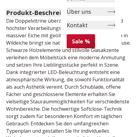
Über uns
Produkt-Beschreibung
Die Doppelvitrine überzeugt mit edlem Design und 
Kontakt
höchster Verarbeitungsqualität. Gefertigt aus 
massiver Eiche mit geölter Oberfläche und Fronten in 
Sale %
Wildeiche bringt sie natürliche Eleganz in Ihr Zuhause. 
Schwarze Holzelemente und stilvolle Glasakzente 
verleihen dem Möbelstück eine moderne Anmutung 
und setzen Ihre Lieblingsstücke perfekt in Szene. 
Dank integrierter LED-Beleuchtung entsteht eine 
atmosphärische Wirkung, die sowohl Funktionalität 
als auch Ästhetik vereint. Durch Schublade, offene 
Fächer und geschlossene Elemente erhalten Sie 
vielseitige Stauraummöglichkeiten für verschiedenste 
Wohnbereiche. Die hochwertige Softclose-Technik 
sorgt zudem für besonderen Komfort im täglichen 
Gebrauch. Entdecken Sie den umfangreichen 
Typenplan und gestalten Sie Ihr individuelles 