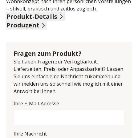
Wohnkonzept nach Ihren persönlichen Vorstellungen 
– stilvoll, praktisch und zeitlos zugleich.
Produkt-Details
Produzent
Front Wildeiche massiv, Absetzung Glasfront 
mattschwarz, Korpus Eiche massiv, geölt, geschroppte 
Name: Pure Natur, TPT Möbel GmbH
Akzente, Holzfuß schwarz, 1 Schulade, offenes Regal, 
Anschrift: Im Maintal 10, 96173 Unterhaid, 
3 Türen, inklusive LED-Beleuchtung, Softclose-
Deutschland
Fragen zum Produkt?
Technik in Türen, Schubladen mit Selbsteinzug, BHT 
E-Mail-Adresse: info@imc-nagold.de
ca. 88/202/42 cm
Sie haben Fragen zur Verfügbarkeit,
UID (Umsatzsteuer-Identifikationsnummer): DE 
Lieferzeiten, Preis, oder Anpassbarkeit? Lassen
815494521
Sie uns einfach eine Nachricht zukommen und
wir melden uns so schnell wie möglich mit einer
Antwort bei Ihnen.
Ihre E-Mail-Adresse
Ihre Nachricht