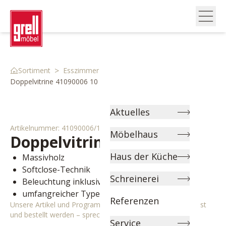
>
>
>
Sortiment
Esszimmer
Kommoden & Vitrinen
Doppelvitrine 41090006 10
Aktuelles
Artikelnummer:
41090006/10
Möbelhaus
Doppelvitrine
Ascona
Haus der Küche
Massivholz
Softclose-Technik
Schreinerei
Beleuchtung inklusive
umfangreicher Typenplan
Referenzen
Unsere Artikel und Programme können individuell angepasst
und bestellt werden – sprechen Sie uns gerne an!
Service