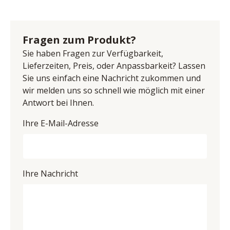
Rückwand sandgestrahlt, Metalluntergestell schwarz, 
Name: Pure Natur, TPT Möbel GmbH
Holzgriff mit farblichen Akzent, inklusive Beleuchtung, 
Anschrift: Im Maintal 10, 96173 Unterhaid, 
inklusive Softclose-Technik, 2 Türen, BHT ca. 
Deutschland
Fragen zum Produkt?
106/200/45 cm
E-Mail-Adresse: info@imc-nagold.de
Sie haben Fragen zur Verfügbarkeit,
UID (Umsatzsteuer-Identifikationsnummer): DE 
Lieferzeiten, Preis, oder Anpassbarkeit? Lassen
815494521
Sie uns einfach eine Nachricht zukommen und
wir melden uns so schnell wie möglich mit einer
Antwort bei Ihnen.
Ihre E-Mail-Adresse
Ihre Nachricht