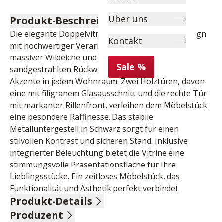
Über uns
Produkt-Beschreibung
Die elegante Doppelvitrine vereint modernes Design 
Kontakt
mit hochwertiger Verarbeitung. Gefertigt aus 
massiver Wildeiche und veredelt mit einer 
Sale %
sandgestrahlten Rückwand, setzt sie dekorative 
Akzente in jedem Wohnraum. Zwei Holztüren, davon 
eine mit filigranem Glasausschnitt und die rechte Tür 
mit markanter Rillenfront, verleihen dem Möbelstück 
eine besondere Raffinesse. Das stabile 
Metalluntergestell in Schwarz sorgt für einen 
stilvollen Kontrast und sicheren Stand. Inklusive 
integrierter Beleuchtung bietet die Vitrine eine 
stimmungsvolle Präsentationsfläche für Ihre 
Lieblingsstücke. Ein zeitloses Möbelstück, das 
Funktionalität und Ästhetik perfekt verbindet.
Produkt-Details
Produzent
Wildeiche massiv natur geölt, Absetzung Rillenfront, 