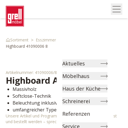
>
>
>
Sortiment
Esszimmer
Kommoden & Vitrinen
Highboard 41090006 8
Aktuelles
Artikelnummer:
41090006/8
Möbelhaus
Highboard
Ascona
Haus der Küche
Massivholz
Softclose-Technik
Schreinerei
Beleuchtung inklusive
umfangreicher Typenplan
Referenzen
Unsere Artikel und Programme können individuell angepasst
und bestellt werden – sprechen Sie uns gerne an!
Service