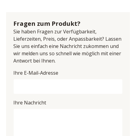
Rückwand sandgestrahlt, Metalluntergestell schwarz, 
Name: Pure Natur, TPT Möbel GmbH
Holzgriff mit farblichen Akzent, inklusive Beleuchtung, 
Anschrift: Im Maintal 10, 96173 Unterhaid, 
inklusive Softclose-Technik, 2 Türen mit 
Deutschland
Fragen zum Produkt?
Glasausschnitt, BHT ca. 140/160/45 cm
E-Mail-Adresse: info@imc-nagold.de
Sie haben Fragen zur Verfügbarkeit,
UID (Umsatzsteuer-Identifikationsnummer): DE 
Lieferzeiten, Preis, oder Anpassbarkeit? Lassen
815494521
Sie uns einfach eine Nachricht zukommen und
wir melden uns so schnell wie möglich mit einer
Antwort bei Ihnen.
Ihre E-Mail-Adresse
Ihre Nachricht