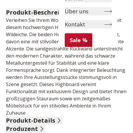
Über uns
Produkt-Beschreibung
Verleihen Sie Ihrem Wohnraum zeitlose Eleganz mit 
Kontakt
diesem hochwertigen Highboard aus massiver 
Wildeiche. Die beiden Holztüren mit Glasausschnitt, 
Sale %
davon eine mit stilvoller Rillenfront, setzen markante 
Akzente. Die sandgestrahlte Rückwand unterstreicht 
den modernen Charakter, während das schwarze 
Metalluntergestell für Stabilität und eine klare 
Formensprache sorgt. Dank integrierter Beleuchtung 
werden Ihre Ausstellungsstücke stimmungsvoll in 
Szene gesetzt. Dieses Highboard vereint 
Funktionalität mit exklusivem Design und bietet Ihnen 
großzügigen Stauraum sowie ein zeitgemäßes 
Möbelstück für ein stilvolles Ambiente in Ihrem 
Zuhause.
Produkt-Details
Produzent
Wildeiche massiv natur geölt, Absetzung Rillenfront, 