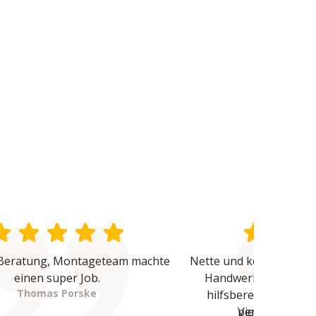
Beratung, Montageteam machte 
Nette und kompetente B
einen super Job.
Handwerker waren üb
Thomas Porske
hilfsbereit und haben
Vielen Dank - 
perfekte Arbeit