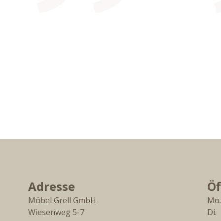
Adresse
Öf
Möbel Grell GmbH
Mo.
Wiesenweg 5-7
Di. 