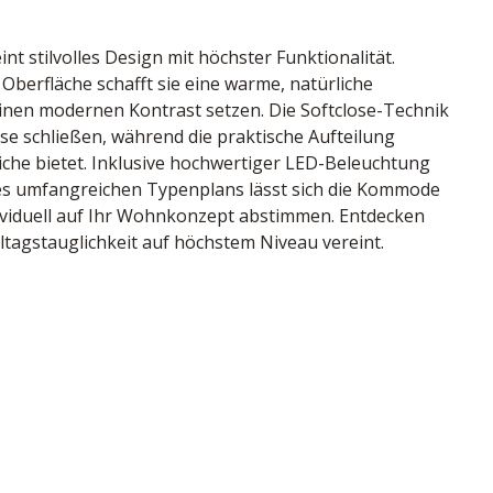
 stilvolles Design mit höchster Funktionalität. 
Oberfläche schafft sie eine warme, natürliche 
nen modernen Kontrast setzen. Die Softclose-Technik 
se schließen, während die praktische Aufteilung 
he bietet. Inklusive hochwertiger LED-Beleuchtung 
des umfangreichen Typenplans lässt sich die Kommode 
ividuell auf Ihr Wohnkonzept abstimmen. Entdecken 
lltagstauglichkeit auf höchstem Niveau vereint.
warz, Korpus Eiche massiv, geölt, geschroppte 
ung, Softclose-Technik in Türen, Schubladen mit 
nd
94521