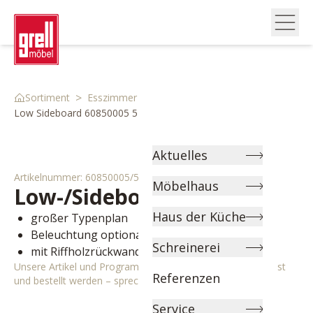
>
>
>
Sortiment
Esszimmer
Kommoden & Vitrinen
Low Sideboard 60850005 5
Aktuelles
Artikelnummer:
60850005/5
Möbelhaus
Low-/Sideboard
Anea
Haus der Küche
großer Typenplan
Beleuchtung optional
Schreinerei
mit Riffholzrückwand
Unsere Artikel und Programme können individuell angepasst
Referenzen
und bestellt werden – sprechen Sie uns gerne an!
Service