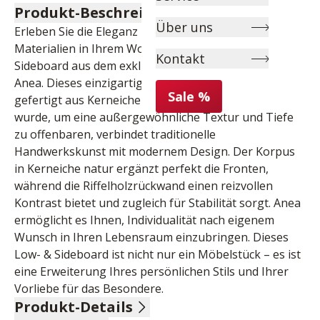
Produkt-Beschreibung
Über uns
Erleben Sie die Eleganz und Wärme natürlicher 
Materialien in Ihrem Wohnraum mit dem Low- & 
Kontakt
Sideboard aus dem exklusiven Wohnraum-System 
Anea. Dieses einzigartige Möbelstück, sorgfältig 
Sale %
gefertigt aus Kerneiche Natur, die sandgestrahlt 
wurde, um eine außergewöhnliche Textur und Tiefe 
zu offenbaren, verbindet traditionelle 
Handwerkskunst mit modernem Design. Der Korpus 
in Kerneiche natur ergänzt perfekt die Fronten, 
während die Riffelholzrückwand einen reizvollen 
Kontrast bietet und zugleich für Stabilität sorgt. Anea 
ermöglicht es Ihnen, Individualität nach eigenem 
Wunsch in Ihren Lebensraum einzubringen. Dieses 
Low- & Sideboard ist nicht nur ein Möbelstück – es ist 
eine Erweiterung Ihres persönlichen Stils und Ihrer 
Vorliebe für das Besondere.
Produkt-Details