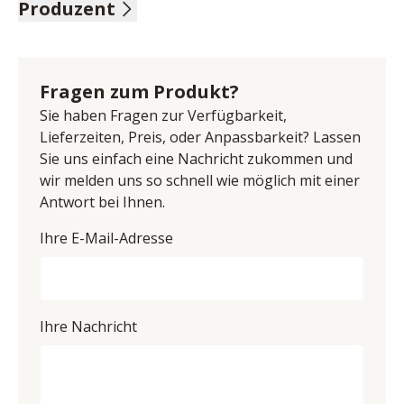
Produzent
Front Kerneiche Natur sandgestrahlt, Korpus 
Kerneiche natur, 1 Schubkasten mit Glasblende, 1 
Name: Hartmann Möbelwerke GmbH
Schubkasten, 1 Holzboden und 1 Riffholzrückwand, 
Anschrift: Hörster Str. 20, 48361 Beelen, Deutschland
BHT ca. 175/81/44 cm
E-Mail-Adresse: info@moebel-hartmann.com
Fragen zum Produkt?
UID (Umsatzsteuer-Identifikationsnummer): DE 
Sie haben Fragen zur Verfügbarkeit,
126734768
Lieferzeiten, Preis, oder Anpassbarkeit? Lassen
Sie uns einfach eine Nachricht zukommen und
wir melden uns so schnell wie möglich mit einer
Antwort bei Ihnen.
Ihre E-Mail-Adresse
Ihre Nachricht