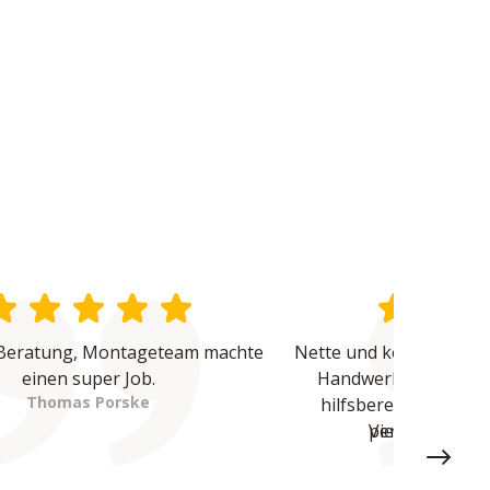
Beratung, Montageteam machte 
Nette und kompetente B
einen super Job.
Handwerker waren üb
Thomas Porske
hilfsbereit und haben
Vielen Dank - 
perfekte Arbeit
Miste
Next sl