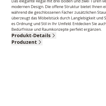
Das elegante Regal mit drei Böden und zwei Türen ve
modernen Design. Die offene Struktur bietet Ihnen ei
während die geschlossenen Fächer zusätzlichen Stau
überzeugt das Möbelstück durch Langlebigkeit und Sta
es Ordnung und Stil in Ihr Umfeld. Entdecken Sie auch 
Bedürfnisse und Raumkonzepte perfekt ergänzen.
Produkt-Details
Produzent
Wildeiche massiv, natur geölt, Schwarzstahl, 2 Türen
Name: Pure Natur, Infantil GmbH - Wohnglücklich
Anschrift: Marie-Curie-Str. 1, 72202 Nagold, Deutsch
E-Mail-Adresse: info@imc-nagold.de
UID (Umsatzsteuer-Identifikationsnummer): DE 2652