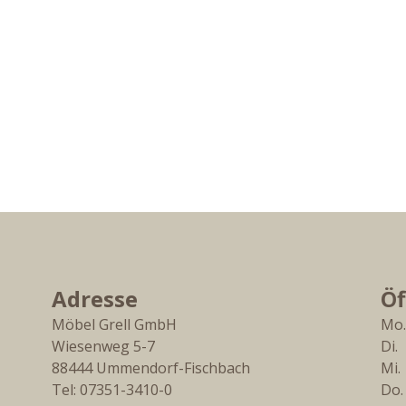
Adresse
Öf
Möbel Grell GmbH
Mo.
Wiesenweg 5-7
Di. 
88444
Ummendorf-Fischbach
Mi. 
Tel:
07351-3410-0
Do.