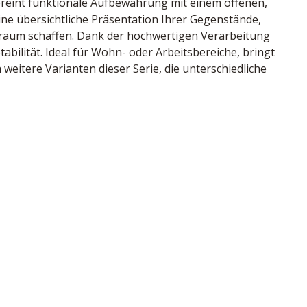
reint funktionale Aufbewahrung mit einem offenen, 
ne übersichtliche Präsentation Ihrer Gegenstände, 
raum schaffen. Dank der hochwertigen Verarbeitung 
bilität. Ideal für Wohn- oder Arbeitsbereiche, bringt 
weitere Varianten dieser Serie, die unterschiedliche 
, 3 Böden, BHT ca. 80/198/40 cm
land
79207