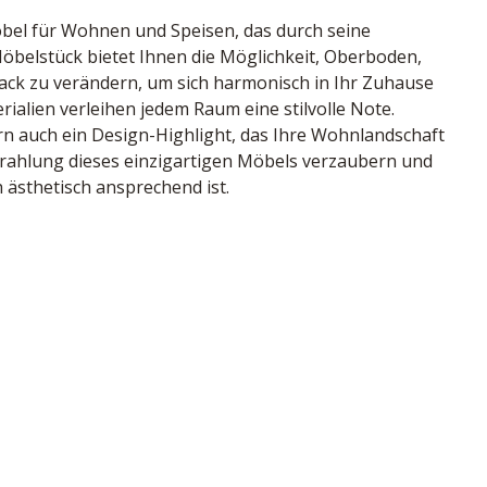
bel für Wohnen und Speisen, das durch seine 
 Möbelstück bietet Ihnen die Möglichkeit, Oberboden, 
 zu verändern, um sich harmonisch in Ihr Zuhause 
ialien verleihen jedem Raum eine stilvolle Note. 
n auch ein Design-Highlight, das Ihre Wohnlandschaft 
trahlung dieses einzigartigen Möbels verzaubern und 
h ästhetisch ansprechend ist.
r Eiche massiv , inklusive sichtbare Rückwand 
arakter Eiche, Kufen-Gestell Eisen schwarz, gedämpfte 
D Glasbodenbeleuchtung, BHT ca. 183/87/42cm
nd
83971