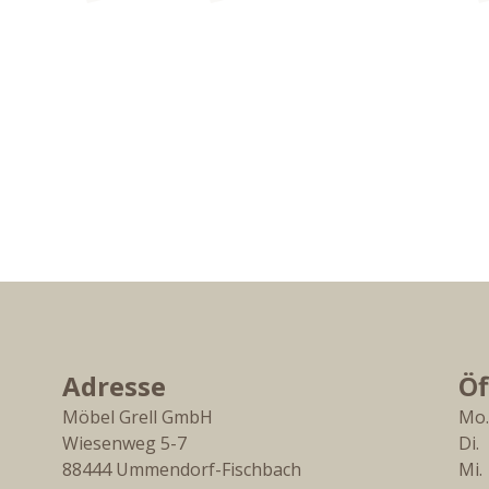
Adresse
Öf
Möbel Grell GmbH
Mo.
Wiesenweg 5-7
Di. 
88444
Ummendorf-Fischbach
Mi. 