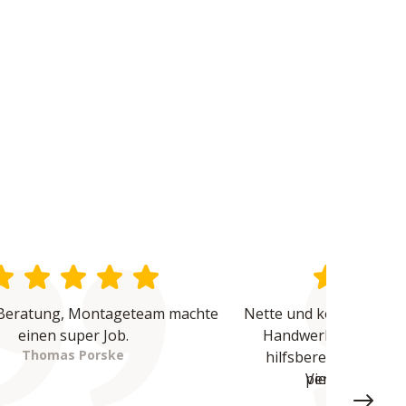
Beratung, Montageteam machte 
Nette und kompetente B
einen super Job.
Handwerker waren üb
Thomas Porske
hilfsbereit und haben
Vielen Dank - 
perfekte Arbeit
Miste