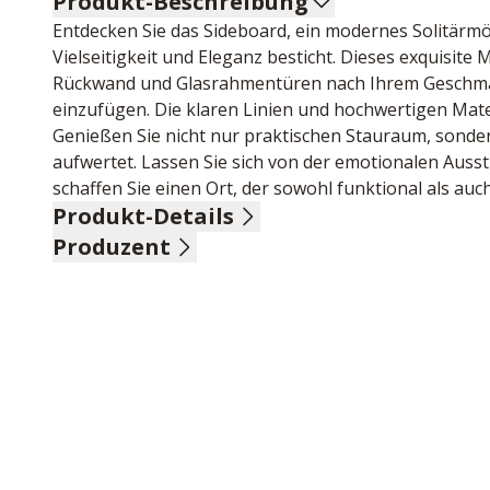
Produkt-Beschreibung
Entdecken Sie das Sideboard, ein modernes Solitärmö
Vielseitigkeit und Eleganz besticht. Dieses exquisite
Rückwand und Glasrahmentüren nach Ihrem Geschmack
einzufügen. Die klaren Linien und hochwertigen Mater
Genießen Sie nicht nur praktischen Stauraum, sonder
aufwertet. Lassen Sie sich von der emotionalen Auss
schaffen Sie einen Ort, der sowohl funktional als auc
Produkt-Details
Produzent
Korpus Lack quarzgrau, inklusive Oberboden Charakte
Charakter Eiche furniert, inklusive Glasrahmentür Ch
Name: Niehoff Sitzmöbel GmbH
Türbänder und Schubkastenführungen, inklusive LE
Anschrift: Groneweg 17, 48231 Warendorf, Deutschla
E-Mail-Adresse: info@niehoff-sitzmoebel.de
UID (Umsatzsteuer-Identifikationsnummer): DE 8137