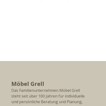
Previous slide
Möbel Grell
Das Familienunternehmen Möbel Grell
steht seit über 100 Jahren für individuelle
und persönliche Beratung und Planung,