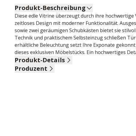
Produkt-Beschreibung
Diese edle Vitrine überzeugt durch ihre hochwertige
zeitloses Design mit moderner Funktionalität. Ausges
sowie zwei geräumigen Schubkästen bietet sie stilvol
Technik und praktischem Selbsteinzug schließen Tür
erhältliche Beleuchtung setzt Ihre Exponate gekonnt
dieses exklusiven Möbelstücks. Ein hochwertiges Det
Produkt-Details
Produzent
Front Wildkernbuche geölt massiv, Korpus Kernbuche 
inklusive Softclose-Technik und Selbsteinzug, Beleu
Name: Pure Natur, TPT Möbel GmbH
Anschrift: Im Maintal 10, 96173 Unterhaid, Deutschla
E-Mail-Adresse: info@imc-nagold.de
UID (Umsatzsteuer-Identifikationsnummer): DE 8154