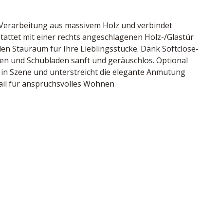
 Verarbeitung aus massivem Holz und verbindet 
tattet mit einer rechts angeschlagenen Holz-/Glastür 
len Stauraum für Ihre Lieblingsstücke. Dank Softclose-
en und Schubladen sanft und geräuschlos. Optional 
 in Szene und unterstreicht die elegante Anmutung 
ail für anspruchsvolles Wohnen.
massiv, 1 Holz-/Glastür rechts, 2 Schubkästen, 
chtung optional, BHT ca. 60/140/42 cm
nd
94521