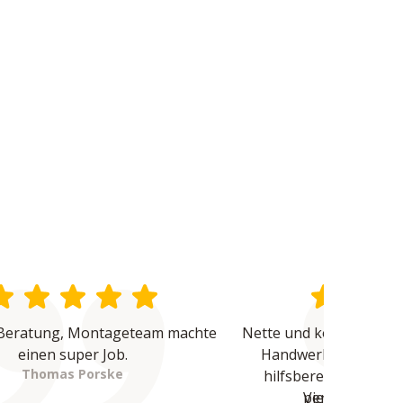
Beratung, Montageteam machte 
Nette und kompetente B
einen super Job.
Handwerker waren üb
Thomas Porske
hilfsbereit und haben
Vielen Dank - 
perfekte Arbeit