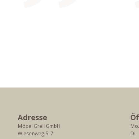
Adresse
Öf
Möbel Grell GmbH
Mo.
Wiesenweg 5-7
Di. 