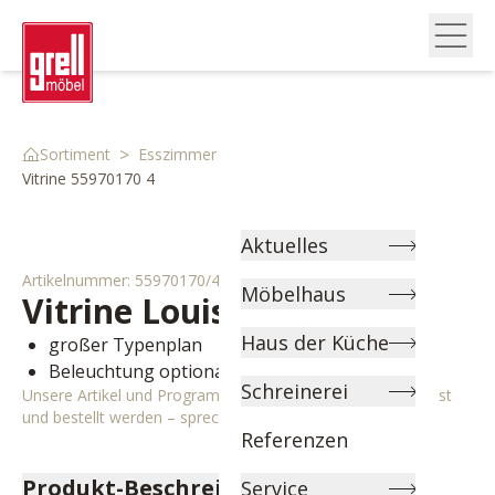
>
>
>
Sortiment
Esszimmer
Kommoden & Vitrinen
Vitrine 55970170 4
Aktuelles
Artikelnummer:
55970170/4
Möbelhaus
Vitrine
Louisiana
Haus der Küche
großer Typenplan
Beleuchtung optional
Schreinerei
Unsere Artikel und Programme können individuell angepasst
und bestellt werden – sprechen Sie uns gerne an!
Referenzen
Produkt-Beschreibung
Service