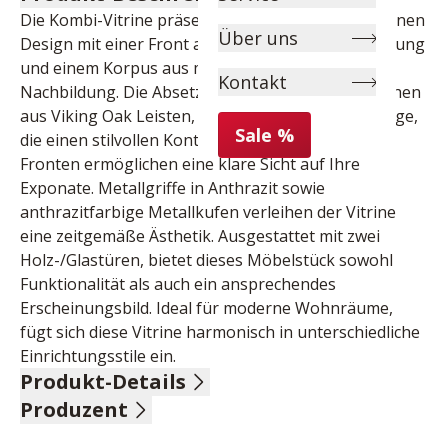
Die Kombi-Vitrine präsentiert sich in einem modernen 
Über uns
Design mit einer Front aus white tiefzieh Nachbildung 
und einem Korpus aus modern white Melamin 
Kontakt
Nachbildung. Die Absetzung und Rückwand bestehen 
aus Viking Oak Leisten, ummantelt mit Schattenfuge, 
Sale %
die einen stilvollen Kontrast schaffen. Klarglas-
Fronten ermöglichen eine klare Sicht auf Ihre 
Exponate. Metallgriffe in Anthrazit sowie 
anthrazitfarbige Metallkufen verleihen der Vitrine 
eine zeitgemäße Ästhetik. Ausgestattet mit zwei 
Holz-/Glastüren, bietet dieses Möbelstück sowohl 
Funktionalität als auch ein ansprechendes 
Erscheinungsbild. Ideal für moderne Wohnräume, 
fügt sich diese Vitrine harmonisch in unterschiedliche 
Einrichtungsstile ein.
Produkt-Details
Produzent
Front modern white tiefzieh Nachbildung, Korpus 
modern white Melamin Nachbildung, Absetzung und 
Name: MCA furniture GmbH