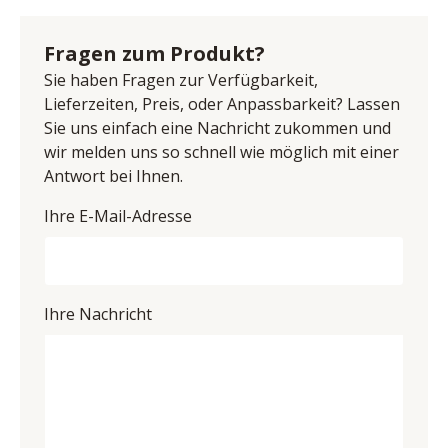
Rückwand Viking Oak Leisten ummantelt mit 
Anschrift: Hainbergstr. 16, 32816 Schieder-
Schattenfuge, Frontglas Klarglas, Griffe Metall 
Schwalenberg, Deutschland
Fragen zum Produkt?
anthrazit, Metallkufen anthrazitfarbig, 2 
E-Mail-Adresse: steinhage@mca-furniture.de
Holz-/Glastüren, BHT ca. 100/185/37 cm
Sie haben Fragen zur Verfügbarkeit,
UID (Umsatzsteuer-Identifikationsnummer): DE 
Lieferzeiten, Preis, oder Anpassbarkeit? Lassen
814860209
Sie uns einfach eine Nachricht zukommen und
wir melden uns so schnell wie möglich mit einer
Antwort bei Ihnen.
Ihre E-Mail-Adresse
Ihre Nachricht