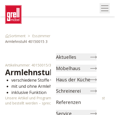
>
>
>
Sortiment
Esszimmer
Stühle & Bänke
Armlehnstuhl 40150015 3
Aktuelles
Artikelnummer:
40150015/3
Möbelhaus
Armlehnstuhl
Mingus
Haus der Küche
verschiedene Stoffe wählbar
mit und ohne Armlehne wählbar
Schreinerei
inklusive Funktion
Unsere Artikel und Programme können individuell angepasst
Referenzen
und bestellt werden – sprechen Sie uns gerne an!
Service