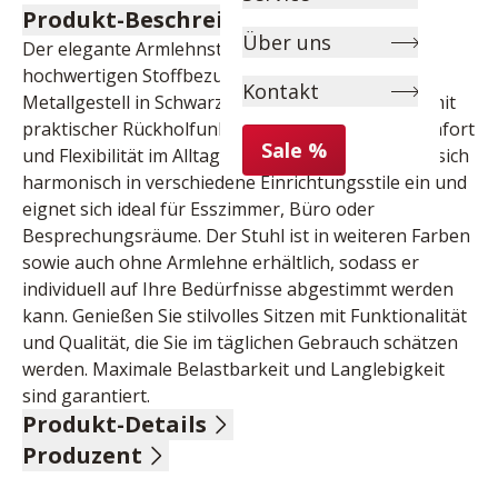
Produkt-Beschreibung
Über uns
Der elegante Armlehnstuhl überzeugt mit seinem 
hochwertigen Stoffbezug und einem stabilen 
Kontakt
Metallgestell in Schwarz. Die drehbare Sitzfläche mit 
praktischer Rückholfunktion sorgt für hohen Komfort 
Sale %
und Flexibilität im Alltag. Das zeitlose Design fügt sich 
harmonisch in verschiedene Einrichtungsstile ein und 
eignet sich ideal für Esszimmer, Büro oder 
Besprechungsräume. Der Stuhl ist in weiteren Farben 
sowie auch ohne Armlehne erhältlich, sodass er 
individuell auf Ihre Bedürfnisse abgestimmt werden 
kann. Genießen Sie stilvolles Sitzen mit Funktionalität 
und Qualität, die Sie im täglichen Gebrauch schätzen 
werden. Maximale Belastbarkeit und Langlebigkeit 
sind garantiert.
Produkt-Details
Produzent
Stoff, 100% Polyester, Farbe gold, Gestell Metall 
schwarz, drehbar mit Rückholfunktion, Sitzhöhe 49,5 
Name: Pure Natur, Bodahl Møbler ApS