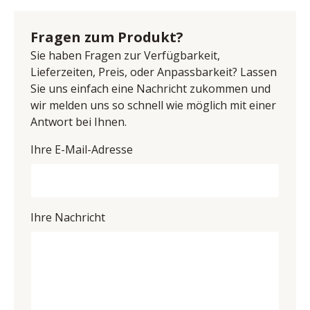
cm, Sitzbreite 44 cm, Sitztiefe 45 cm, BHT ca. 
Anschrift: Lundholmvej 23, 7500 Holstebro, Dänemark
63/90/63,5 cm
E-Mail-Adresse: info@bodahlmoebel.dk
Fragen zum Produkt?
UID (Umsatzsteuer-Identifikationsnummer): DK 
Sie haben Fragen zur Verfügbarkeit,
33365314
Lieferzeiten, Preis, oder Anpassbarkeit? Lassen
Sie uns einfach eine Nachricht zukommen und
wir melden uns so schnell wie möglich mit einer
Antwort bei Ihnen.
Ihre E-Mail-Adresse
Ihre Nachricht