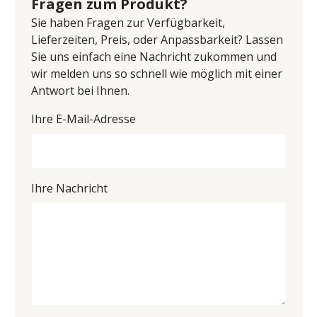
Fragen zum Produkt?
Sitzhöhe 50 cm, Sitztiefe 44 cm, BHT ca. 62/90/62 cm
E-Mail-Adresse: steinhage@mca-furniture.de
Sie haben Fragen zur Verfügbarkeit,
UID (Umsatzsteuer-Identifikationsnummer): DE 
Lieferzeiten, Preis, oder Anpassbarkeit? Lassen
814860209
Sie uns einfach eine Nachricht zukommen und
wir melden uns so schnell wie möglich mit einer
Antwort bei Ihnen.
Ihre E-Mail-Adresse
Ihre Nachricht