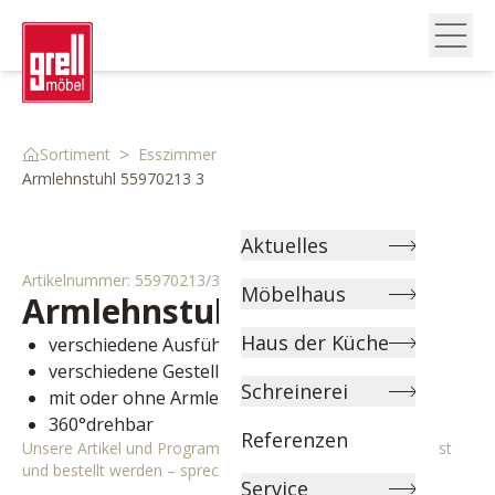
>
>
>
Sortiment
Esszimmer
Stühle & Bänke
Armlehnstuhl 55970213 3
Aktuelles
Artikelnummer:
55970213/3
Möbelhaus
Armlehnstuhl
Pelion
Haus der Küche
verschiedene Ausführungen wählbar
verschiedene Gestellfarben wählbar
Schreinerei
mit oder ohne Armlehne wählbar
360°drehbar
Referenzen
Unsere Artikel und Programme können individuell angepasst
und bestellt werden – sprechen Sie uns gerne an!
Service