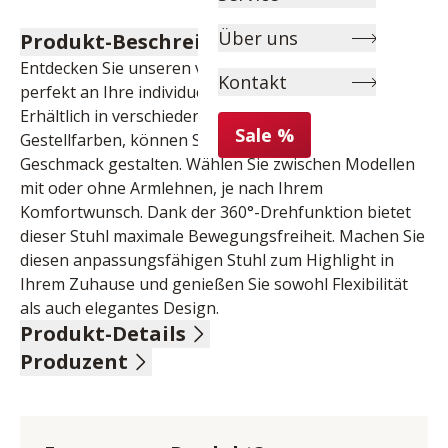
Über uns
Produkt-Beschreibung
Entdecken Sie unseren vielseitigen Stuhl, der sich 
Kontakt
perfekt an Ihre individuellen Bedürfnisse anpasst. 
Erhältlich in verschiedenen Ausführungen und 
Sale %
Gestellfarben, können Sie ihn ganz nach Ihrem 
Geschmack gestalten. Wählen Sie zwischen Modellen 
mit oder ohne Armlehnen, je nach Ihrem 
Komfortwunsch. Dank der 360°-Drehfunktion bietet 
dieser Stuhl maximale Bewegungsfreiheit. Machen Sie 
diesen anpassungsfähigen Stuhl zum Highlight in 
Ihrem Zuhause und genießen Sie sowohl Flexibilität 
als auch elegantes Design.
Produkt-Details
Produzent
100 % Polyester, Farbe olive, Feinflor innen, 
Vintagelook außen, Gestell oval, konisch schwarz matt 
Name: MCA furniture GmbH
lackiert, 360° drehbar mit Nivellierung, 
Anschrift: Hainbergstr. 16, 32816 Schieder-
Schwingfunktion, Belastbarkeit bis maximal 120 kg, 
Schwalenberg, Deutschland