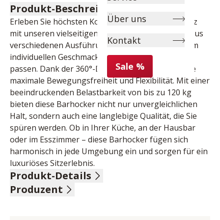
Produkt-Beschreibung
Über uns
Erleben Sie höchsten Komfort und stilvolle Eleganz 
mit unseren vielseitigen Barhockern. Wählen Sie aus 
Kontakt
verschiedenen Ausführungen, die perfekt zu Ihrem 
individuellen Geschmack und Ihrer Einrichtung 
Sale %
passen. Dank der 360°-Drehfunktion genießen Sie 
maximale Bewegungsfreiheit und Flexibilität. Mit einer 
beeindruckenden Belastbarkeit von bis zu 120 kg 
bieten diese Barhocker nicht nur unvergleichlichen 
Halt, sondern auch eine langlebige Qualität, die Sie 
spüren werden. Ob in Ihrer Küche, an der Hausbar 
oder im Esszimmer – diese Barhocker fügen sich 
harmonisch in jede Umgebung ein und sorgen für ein 
luxuriöses Sitzerlebnis.
Produkt-Details
Produzent
100 % Polyester, Farbe anthrazit, Vintage-
Veloursoptik mit Keder, Gestell rund schwarz matt 
Name: MCA furniture GmbH
lackiert, Standteller Ø 45 cm, Belastbarkeit bis 
Anschrift: Hainbergstr. 16, 32816 Schieder-