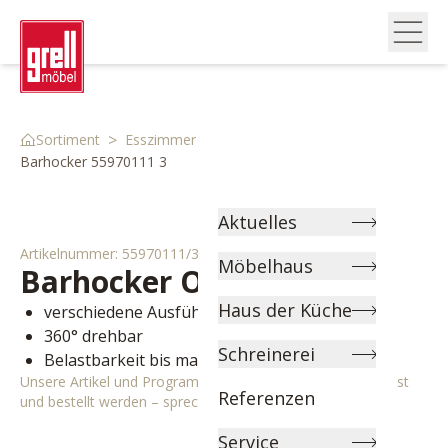
>
>
>
Sortiment
Esszimmer
Stühle & Bänke
Barhocker 55970111 3
Aktuelles
Artikelnummer:
55970111/3
Möbelhaus
Barhocker
Ottawa Bar
Haus der Küche
verschiedene Ausführungen wählbar
360° drehbar
Schreinerei
Belastbarkeit bis maximal 120 kg
Unsere Artikel und Programme können individuell angepasst
Referenzen
und bestellt werden – sprechen Sie uns gerne an!
Service