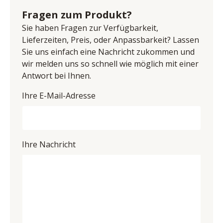
maximal 120 kg, Sitzhöhe einstellbar von 63-84 cm, 
Schwalenberg, Deutschland
Fragen zum Produkt?
Gaslift, 360° drehbar, Sitz B/T ca. 40/39 cm, BHT ca. 
E-Mail-Adresse: steinhage@mca-furniture.de
52/91/51 cm
Sie haben Fragen zur Verfügbarkeit,
UID (Umsatzsteuer-Identifikationsnummer): DE 
Lieferzeiten, Preis, oder Anpassbarkeit? Lassen
814860209
Sie uns einfach eine Nachricht zukommen und
wir melden uns so schnell wie möglich mit einer
Antwort bei Ihnen.
Ihre E-Mail-Adresse
Ihre Nachricht