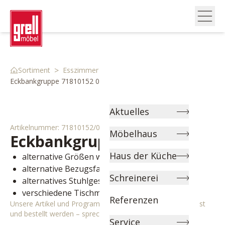
>
>
>
Sortiment
Esszimmer
Stühle & Bänke
Eckbankgruppe 71810152 0
Aktuelles
Artikelnummer:
71810152/0
Möbelhaus
Eckbankgruppe
Natile
Haus der Küche
alternative Größen wählbar
alternative Bezugsfarbe wählbar
Schreinerei
alternatives Stuhlgestell wählbar
verschiedene Tischmaße wählbar
Referenzen
Unsere Artikel und Programme können individuell angepasst
und bestellt werden – sprechen Sie uns gerne an!
Service