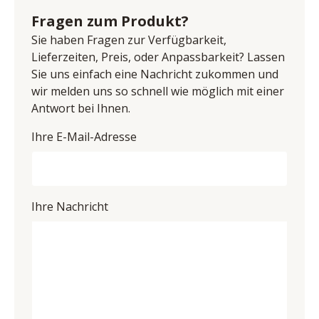
natur massiv, Breite ca. 202x155 cm, Höhe 87 cm, Tiefe 
Deutschland
Fragen zum Produkt?
62 cm
E-Mail-Adresse: info@niehoff-sitzmoebel.de
Tisch, Balkeneiche natur massiv, Wachs-Effekt 
Sie haben Fragen zur Verfügbarkeit,
UID (Umsatzsteuer-Identifikationsnummer): DE 
Oberfläche, strukturgehobelt, Bodenplatte schwarz, 
Lieferzeiten, Preis, oder Anpassbarkeit? Lassen
813783971
LBH ca. 140/90/76 cm
Sie uns einfach eine Nachricht zukommen und
2x Schwingstuhl, Microfaser, 100% Polyester, Farbe 
wir melden uns so schnell wie möglich mit einer
stone, Sitz mit Wellen-Federung, Gestell Eisen 
Antwort bei Ihnen.
schwarz, Sitzhöhe 49 cm, BHT ca. 45,5/93,5/59,5 cm
Ihre E-Mail-Adresse
Ihre Nachricht