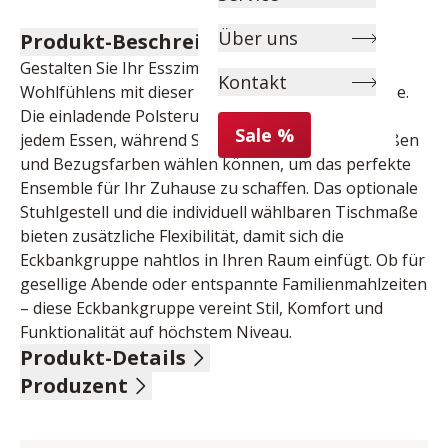
Über uns
Produkt-Beschreibung
Gestalten Sie Ihr Esszimmer zu einem Ort des 
Kontakt
Wohlfühlens mit dieser vielseitigen Eckbankgruppe. 
Die einladende Polsterung verspricht Komfort bei 
Sale %
jedem Essen, während Sie aus verschiedenen Größen 
und Bezugsfarben wählen können, um das perfekte 
Ensemble für Ihr Zuhause zu schaffen. Das optionale 
Stuhlgestell und die individuell wählbaren Tischmaße 
bieten zusätzliche Flexibilität, damit sich die 
Eckbankgruppe nahtlos in Ihren Raum einfügt. Ob für 
gesellige Abende oder entspannte Familienmahlzeiten 
– diese Eckbankgruppe vereint Stil, Komfort und 
Funktionalität auf höchstem Niveau.
Produkt-Details
Produzent
4-teilig, bestehend aus:
Vintage-Eckbank, Microfaser, 100% Polyester, Farbe 
Name: Niehoff Sitzmöbel GmbH
stone, langer Schenkel links, X-Gestell Balkeneiche 
Anschrift: Groneweg 17, 48231 Warendorf, 