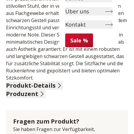
stilvollen Stuhl, der in verschiedenen Farbvarianten 
Über uns
aus Flachgewebe erhältlich ist. Mit seinem eleganten 
schwarzen Gestell passt dieser Stuhl perfekt zu jedem 
Kontakt
Einrichtungsstil und verleiht Ihrem Raum eine 
moderne Note. Dieser Stuhl zeichnet sich durch sein 
Sale %
minimalistisches Design aus, das sowohl Komfort als 
auch Ästhetik garantiert. Er ist mit einem robusten 
und langlebigen schwarzen Gestell ausgestattet, das 
für zusätzliche Stabilität sorgt. Die Sitzfläche und die 
Rückenlehne sind gepolstert und bieten optimalen 
Sitzkomfort.
Produkt-Details
Produzent
Flachgewebe, 100% Polyester, Farbe Ocker, Gestell 
mattschwarz lackierter Stahl, Sitzhöhe 49 cm, BHT ca. 
Name: Akante SAS
60/80/60 cm
Anschrift: Avenue de Flandre 45/1, 59290 Wasquehal, 
Frankreich
Fragen zum Produkt?
E-Mail-Adresse: bestellungen@akante.com
Sie haben Fragen zur Verfügbarkeit,
UID (Umsatzsteuer-Identifikationsnummer): FR 