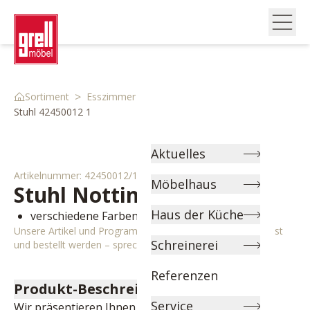
>
>
>
Sortiment
Esszimmer
Stühle & Bänke
Stuhl 42450012 1
Aktuelles
Artikelnummer:
42450012/1
Möbelhaus
Stuhl
Nottingham
Haus der Küche
verschiedene Farben wählbar
Unsere Artikel und Programme können individuell angepasst
Schreinerei
und bestellt werden – sprechen Sie uns gerne an!
Referenzen
Produkt-Beschreibung
Service
Wir präsentieren Ihnen unseren vielseitigen und 