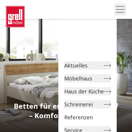
Aktuelles
Möbelhaus
Haus der Küche
Schreinerei
Betten für erholsamen Schlaf
– Komfort & Qualität
Referenzen
Service