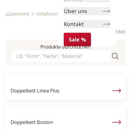
Über uns
>
>
Sortiment
Schlafzimmer
Betten
Kontakt
13 Artikel
Sale %
Produkte durchsuchen
Doppelbett
Linea Plus
Doppelbett
Boston