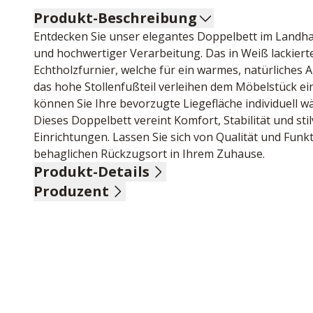
Produkt-Beschreibung
Entdecken Sie unser elegantes Doppelbett im Landhaus
und hochwertiger Verarbeitung. Das in Weiß lackierte
Echtholzfurnier, welche für ein warmes, natürliches 
das hohe Stollenfußteil verleihen dem Möbelstück e
können Sie Ihre bevorzugte Liegefläche individuell w
Dieses Doppelbett vereint Komfort, Stabilität und sti
Einrichtungen. Lassen Sie sich von Qualität und Funkt
behaglichen Rückzugsort in Ihrem Zuhause.
Produkt-Details
Produzent
Lack Weiß, Akzentteile Wildeiche Echtholz furniert, St
48,4 cm, Liegefläche ca. 180x200 cm, Stellmaß ca. 192
Name: Disselkamp, C. Schlafraumsysteme GmbH
Anschrift: Dieselstr. 41-47, 33442 Herzebrock-Clarho
E-Mail-Adresse: info@disselkamp.de
UID (Umsatzsteuer-Identifikationsnummer): DE 8119