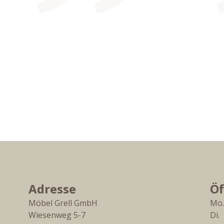
Adresse
Öf
Möbel Grell GmbH
Mo.
Wiesenweg 5-7
Di. 