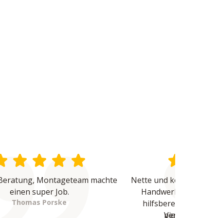
Beratung, Montageteam machte 
Nette und kompetente B
einen super Job.
Handwerker waren üb
Thomas Porske
hilfsbereit und haben
Vielen Dank - 
perfekte Arbeit