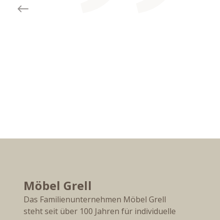
Previous slide
Möbel Grell
Das Familienunternehmen Möbel Grell
steht seit über 100 Jahren für individuelle