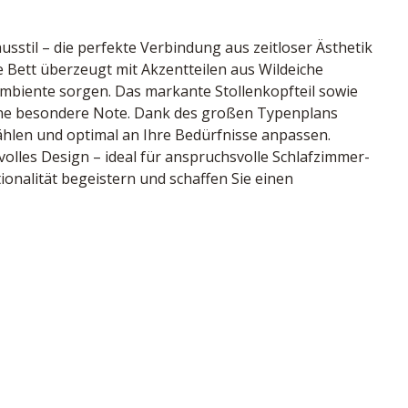
stil – die perfekte Verbindung aus zeitloser Ästhetik 
 Bett überzeugt mit Akzentteilen aus Wildeiche 
Ambiente sorgen. Das markante Stollenkopfteil sowie 
ine besondere Note. Dank des großen Typenplans 
ählen und optimal an Ihre Bedürfnisse anpassen. 
lvolles Design – ideal für anspruchsvolle Schlafzimmer-
ionalität begeistern und schaffen Sie einen 
ollenkopfteil, hohem Stollenfußteil, Bettseitenhöhe ca. 
/211 cm
lz, Deutschland
41240