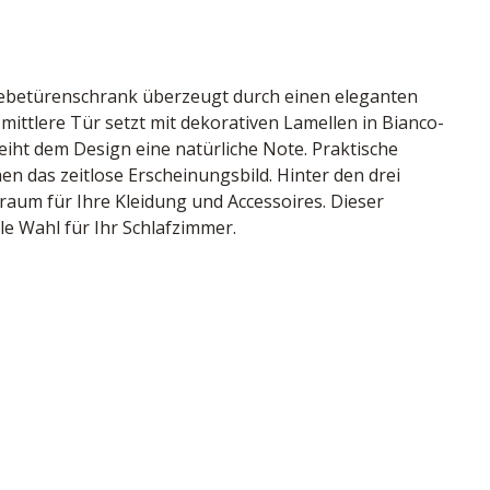
ebetürenschrank überzeugt durch einen eleganten 
ittlere Tür setzt mit dekorativen Lamellen in Bianco-
iht dem Design eine natürliche Note. Praktische 
n das zeitlose Erscheinungsbild. Hinter den drei 
aum für Ihre Kleidung und Accessoires. Dieser 
ale Wahl für Ihr Schlafzimmer.
tlere Tür in graphit-Dekor mit Lamellen in Bianco-
dustrie
17/67 cm
, Deutschland
87808