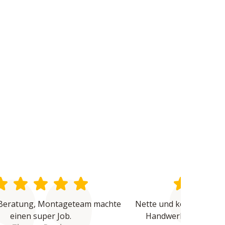
Beratung, Montageteam machte 
Nette und kompetente B
einen super Job.
Handwerker waren üb