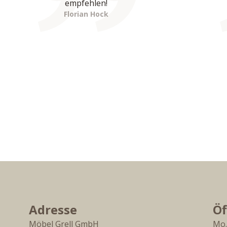
empfehlen!
Florian Hock
Adresse
Öf
Möbel Grell GmbH
Mo.