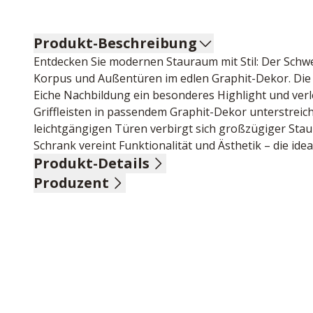
Produkt-Beschreibung
Entdecken Sie modernen Stauraum mit Stil: Der Schw
Korpus und Außentüren im edlen Graphit-Dekor. Die m
Eiche Nachbildung ein besonderes Highlight und verle
Griffleisten in passendem Graphit-Dekor unterstreiche
leichtgängigen Türen verbirgt sich großzügiger Staur
Schrank vereint Funktionalität und Ästhetik – die ide
Produkt-Details
Produzent
Korpus graphit-Dekor, Außentüren graphit-Dekor, mit
Eiche Nachbildung,
Name: Wiemann, M. GmbH & Co.KG Oeseder Möbel-In
Griffleisten in graphit-Dekor, 3-türig, BHT ca. 300/2
Anschrift: Glückaufstr. 20, 49124 Georgsmarienhütte
E-Mail-Adresse: info@wiemann-online.com
UID (Umsatzsteuer-Identifikationsnummer): DE 1175