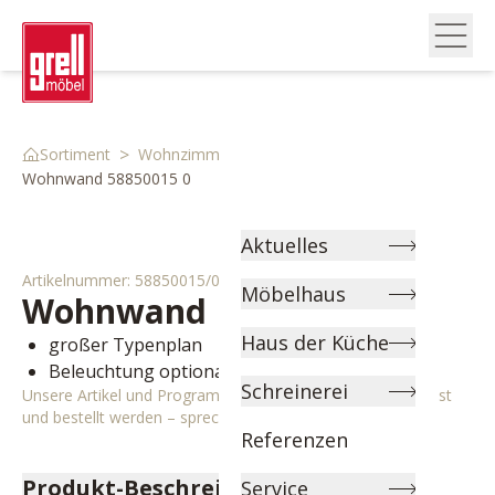
>
>
>
Sortiment
Wohnzimmer
Wohnwände
Wohnwand 58850015 0
Aktuelles
Artikelnummer:
58850015/0
Möbelhaus
Wohnwand
Houton
Haus der Küche
großer Typenplan
Beleuchtung optional
Schreinerei
Unsere Artikel und Programme können individuell angepasst
und bestellt werden – sprechen Sie uns gerne an!
Referenzen
Produkt-Beschreibung
Service