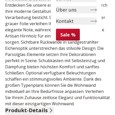
Entdecken Sie unsere exquisite Wohnwand, die durch 
Über uns
ihre moderne Gestaltung und hochwertige 
Verarbeitung besticht. Die Fronten in tiefgezogener 
Kontakt
grauer Folie verleihen Ihrem Wohnzimmer eine 
elegante Note, während die Absetzungen aus Eiche 
Sale %
Artisan Hirnholz für einen natürlichen Kontrast 
sorgen. Sichtbare Rückwände in sandgestrahlter 
Eichenoptik unterstreichen das stilvolle Design. Die 
Parsolglas-Elemente setzen Ihre Dekorationen 
perfekt in Szene. Schubkästen mit Selbsteinzug und 
Dämpfung bieten höchsten Komfort und sanftes 
Schließen. Optional verfügbare Beleuchtungen 
schaffen ein stimmungsvolles Ambiente. Dank des 
großen Typenplans können Sie die Wohnwand 
individuell an Ihre Bedürfnisse anpassen. Verleihen 
Sie Ihrem Zuhause zeitlose Eleganz und Funktionalität 
mit dieser einzigartigen Wohnwand.
Produkt-Details